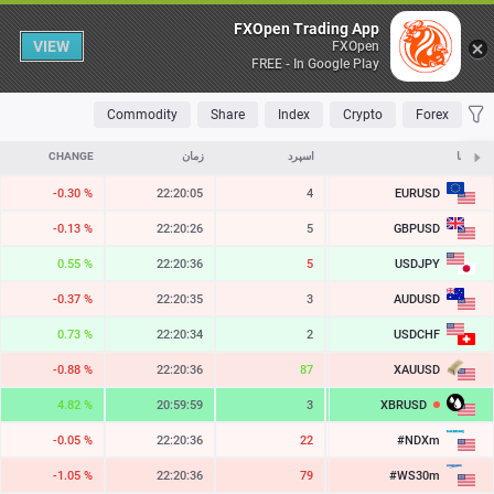
Table
FXOpen Trading App
VIEW
FXOpen
FREE - In Google Play
OLATILE
TOP FALLERS
TOP RISERS
MOST TRADED
FAVORITES
Commodity
Share
Index
Crypto
Forex
نمادها
ASK
اسپرد
زمان
CHANGE
EURUSD
-0.30 %
22:20:05
4
1.15223
GBPUSD
-0.13 %
22:20:26
5
1.34520
USDJPY
0.55 %
22:20:36
5
158.481
AUDUSD
-0.37 %
22:20:35
3
0.70311
USDCHF
0.73 %
22:20:34
2
0.81264
XAUUSD
-0.88 %
22:20:36
87
4240.98
XBRUSD
4.82 %
20:59:59
3
82.73
#NDXm
-0.05 %
22:20:36
22
29471.7
#WS30m
-1.05 %
22:20:36
79
53939.2