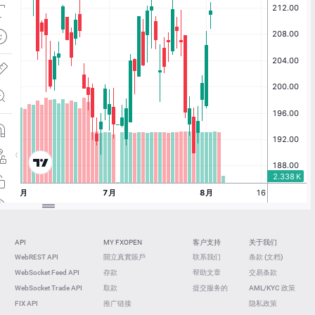
API
MY FXOPEN
客户支持
关于我们
WebREST API
開立真實賬戶
联系我们
条款 (文档)
WebSocket Feed API
存款
帮助文章
交易条款
WebSocket Trade API
取款
提交服务的
AML/KYC 政策
FIX API
推广链接
隐私政策