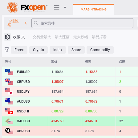
MARGIN TRADING
市場觀
察
交易平台
收藏 夹
交易量最大
最大涨幅
最大跌幅
最易挥发
我的FXOpen
Forex
Crypto
Index
Share
Commodity
Heatmap
符号
出价
咨询
点差
EURUSD
1.15634
1.15635
1
手册
GBPUSD
1.35007
1.35009
2
USDJPY
157.684
157.684
0
AUDUSD
0.70671
0.70672
1
USDCHF
0.80729
0.80730
1
XAUUSD
4345.69
4346.01
32
XBRUSD
81.74
81.78
4