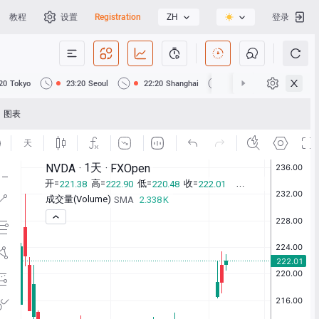
教程
设置
Registration
ZH
登录
20
Tokyo
23:20
Seoul
22:20
Shanghai
22:20
Hong Kong
图表