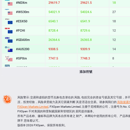
#NDXm
29619.7
29621.5
18
#WS30m
54021.9
54024.6
27
#ESX50
6540.1
6541.9
18
#FCHI
8728.4
8729.6
12
#GDAXIm
26364.6
26365.8
12
#AUS200
9308.5
9309.9
14
#SPXm
7747.5
7748.3
8
#UK100
10928.0
10928.9
9
添加符號
#J225
66216
66225
9
BTCUSD
64953.902
64982.049
28147
LTCUSD
45.587
45.673
86
风险警示: 交易和虚拟的货币兑换包含潜在的 风险, 包括完全的资金亏损及其它亏损，
况，投资经验，风险承受能力及其它因素判断 其是否适合交易。请参阅我们的
风险披露
XRPUSD
1.02775
1.02935
160
FXOpen Markets Limited
, FXOpen Markets Limited, 注册于尼维斯的公司，注册号为 No. 
FXOpen 不对美国的和受制裁国家和管辖区的 居民提供服务。
ETHUSD
1917.264
1917.616
352
所有产品名称、徽标和品牌为其各自所有者之 财产。本网站中使用的所有公司、产品和
牌不 意味着认可。
版权© 2026 FXOpen。保留所有权利。