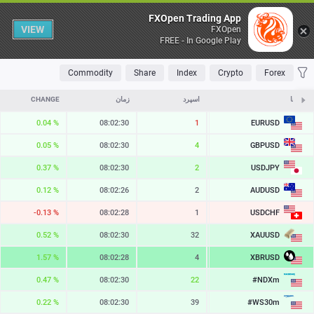
Table
FXOpen Trading App
VIEW
FXOpen
FREE - In Google Play
OLATILE
TOP FALLERS
TOP RISERS
MOST TRADED
FAVORITES
Commodity
Share
Index
Crypto
Forex
نمادها
ASK
اسپرد
زمان
CHANGE
EURUSD
0.04 %
08:02:30
1
1.15602
GBPUSD
0.05 %
08:02:30
4
1.34957
USDJPY
0.37 %
08:02:30
2
158.488
AUDUSD
0.12 %
08:02:26
2
0.70702
USDCHF
-0.13 %
08:02:28
1
0.80727
XAUUSD
0.52 %
08:02:30
32
4355.65
XBRUSD
1.57 %
08:02:28
4
82.89
#NDXm
0.47 %
08:02:30
22
29881.2
#WS30m
0.22 %
08:02:30
39
54058.2