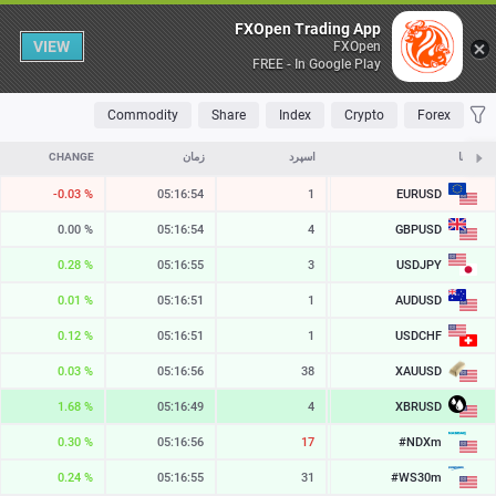
Table
FXOpen Trading App
VIEW
FXOpen
FREE - In Google Play
OLATILE
TOP FALLERS
TOP RISERS
MOST TRADED
FAVORITES
Commodity
Share
Index
Crypto
Forex
نمادها
ASK
اسپرد
زمان
CHANGE
EURUSD
-0.03 %
05:16:54
1
1.15517
GBPUSD
0.00 %
05:16:54
4
1.34895
USDJPY
0.28 %
05:16:55
3
158.355
AUDUSD
0.01 %
05:16:51
1
0.70623
USDCHF
0.12 %
05:16:51
1
0.80928
XAUUSD
0.03 %
05:16:56
38
4334.49
XBRUSD
1.68 %
05:16:49
4
82.98
#NDXm
0.30 %
05:16:56
17
29828.7
#WS30m
0.24 %
05:16:55
31
54064.8