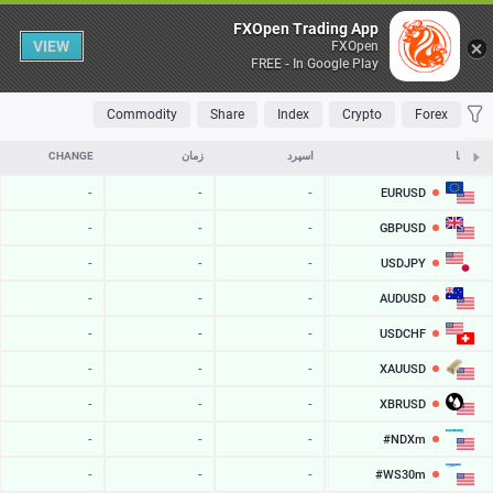
Table
FXOpen Trading App
VIEW
FXOpen
FREE - In Google Play
OLATILE
TOP FALLERS
TOP RISERS
MOST TRADED
FAVORITES
Commodity
Share
Index
Crypto
Forex
نمادها
ASK
اسپرد
زمان
CHANGE
EURUSD
-
-
-
-
GBPUSD
-
-
-
-
USDJPY
-
-
-
-
AUDUSD
-
-
-
-
USDCHF
-
-
-
-
XAUUSD
-
-
-
-
XBRUSD
-
-
-
-
#NDXm
-
-
-
-
#WS30m
-
-
-
-