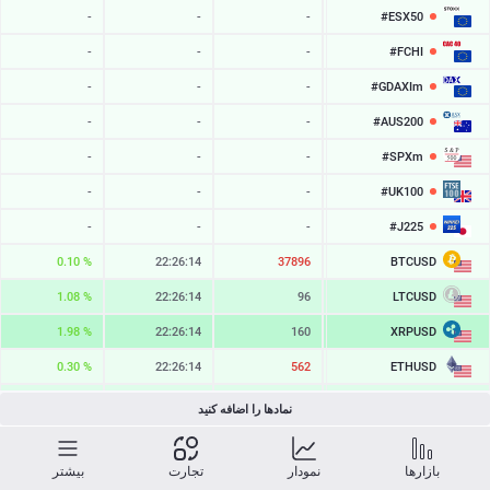
#ESX50
-
-
-
-
#FCHI
-
-
-
-
#GDAXIm
-
-
-
-
#AUS200
-
-
-
-
#SPXm
-
-
-
-
#UK100
-
-
-
-
#J225
-
-
-
-
BTCUSD
0.10 %
22:26:14
37896
64970.849
LTCUSD
1.08 %
22:26:14
96
46.043
XRPUSD
1.98 %
22:26:14
160
1.04145
ETHUSD
0.30 %
22:26:14
562
1919.166
BCHUSD
0.74 %
22:26:14
302
216.161
نمادها را اضافه کنید
SOLUSD
3.48 %
22:26:14
10
76.22
بازارها
نمودار
تجارت
بیشتر
TSLA
-
-
-
-