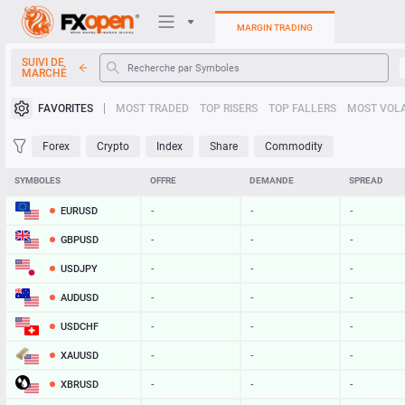
MARGIN TRADING
SUIVI DE
MARCHÉ
Plateformes de trading
FAVORITES
MOST TRADED
TOP RISERS
TOP FALLERS
MOST VOLA
Mon FXOpen
Forex
Crypto
Index
Share
Commodity
Heatmap
SYMBOLES
OFFRE
DEMANDE
SPREAD
EURUSD
-
-
-
Manuel
GBPUSD
-
-
-
USDJPY
-
-
-
AUDUSD
-
-
-
USDCHF
-
-
-
XAUUSD
-
-
-
XBRUSD
-
-
-