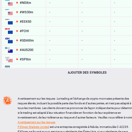
#NDXm
-
-
-
#WS30m
-
-
-
#ESX50
-
-
-
#FCHI
-
-
-
#GDAXIm
-
-
-
#AUS200
-
-
-
#SPXm
-
-
-
#UK100
-
-
-
AJOUTER DES SYMBOLES
#J225
-
-
-
BTCUSD
65039.987
65067.024
27037
LTCUSD
45.787
45.873
86
Avertissement sur les risques : Le trading et l'échange de crypto-monnaies présente des
risques élevés, incluant la possible perte des fonds et d'autres pertes, et n'est pas adapté à
XRPUSD
1.04175
1.04335
160
tous les membres. Les clients doivent se prononcer de façon indépendante pour détermi
si le trading est adapté à leur situation financière en fonction de leur expérience en
ETHUSD
1921.013
1921.337
324
investissement, de leur tolérance au risque et d'autres facteurs. Veuillez vous référer à notr
Avertissement sur les risques
.
FXOpen Markets Limited
est une entreprise enregistrée à Niévès, immatriculée C 42235.
FXOpen ne fournit aucun service aux résidents des États-Unis, ni aux résidents de pays,