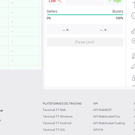
Low
High
-
-
Sellers
Buyers
-
-
0%
100%
-
-
-
-
---.
---.
-
-
-
-
-
-
Placer Limit
-
-
-
-
-
-
-
-
18:16:11
0.27 %
18:15:55
0.73 %
PLATEFORMES DE TRADING
API
18:15:43
2.17 %
Terminal TT Web
API WebREST
ner
Terminal TT Windows
API WebSocket Flux
18:15:44
0.42 %
e
Terminal TT Android
API WebSocket Trading
Terminal TT iOS
API FIX