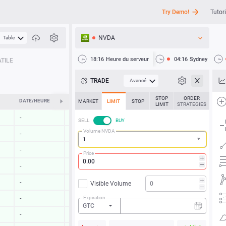
Try Demo!
Tutori
NVDA
Table
API
18:16
Heure du serveur
04:16
Sydney
TILE
Actualités
TRADE
Avancé
Assistance
STOP
ORDER
DATE/HEURE
ÉVOLUTION
MARKET
LIMIT
STOP
LIMIT
STRATEGIES
-
-
SELL
BUY
Volume NVDA
-
-
-
-
Price
-
-
-
-
Visible Volume
Expiration
-
-
GTC
-
-