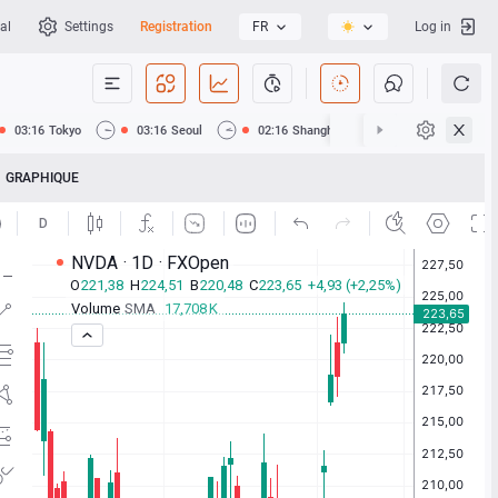
al
Settings
Registration
FR
Log in
03:16
Tokyo
03:16
Seoul
02:16
Shanghai
02:16
Hong Kong
GRAPHIQUE