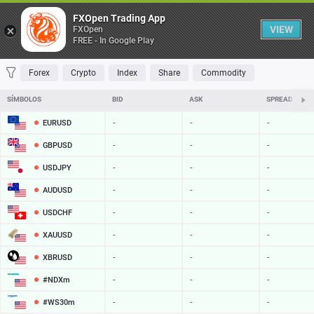
Tabela
FXOpen Trading App
VIEW
FXOpen
FREE - In Google Play
FAVORITOS
MOST TRADED
TOP RISERS
TOP FALLERS
MOST VOLA
Forex
Crypto
Index
Share
Commodity
SÍMBOLOS
BID
ASK
SPREAD
EURUSD
-
-
-
GBPUSD
-
-
-
USDJPY
-
-
-
AUDUSD
-
-
-
USDCHF
-
-
-
XAUUSD
-
-
-
XBRUSD
-
-
-
#NDXm
-
-
-
#WS30m
-
-
-