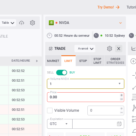
Try Demo!
Tutori
NVDA
Table
API
00:52
Heure du serveur
10:52
Sydney
TILE
Actualités
TRADE
Avancé
Assistance
STOP
ORDER
DATE/HEURE
ÉVOLUTION
MARKET
LIMIT
STOP
LIMIT
STRATEGIES
00:52:53
0.02 %
SELL
BUY
Volume NVDA
00:52:54
0.01 %
00:52:53
0.04 %
Price
00:52:54
0.02 %
00:52:53
-0.05 %
Visible Volume
Expiration
00:52:54
0.36 %
GTC
00:52:54
-0.38 %