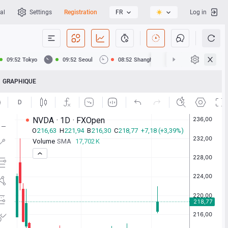
al
Settings
Registration
FR
Log in
09:52
Tokyo
09:52
Seoul
08:52
Shanghai
08:52
Hong Kong
GRAPHIQUE