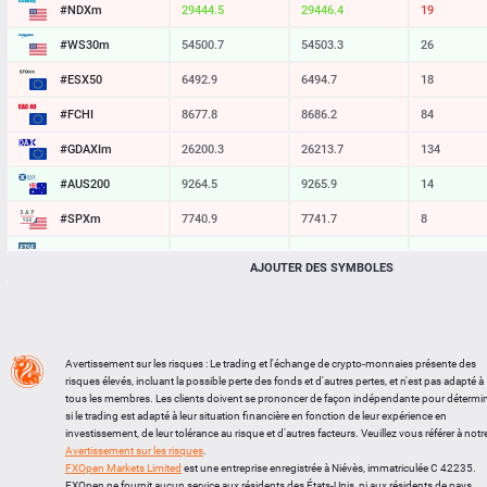
#NDXm
29444.7
29446.7
20
#WS30m
54500.7
54503.3
26
#ESX50
6492.9
6494.7
18
#FCHI
8677.8
8686.2
84
#GDAXIm
26200.3
26213.7
134
#AUS200
9264.5
9265.9
14
#SPXm
7740.9
7741.7
8
#UK100
10892.7
10895.1
24
AJOUTER DES SYMBOLES
#J225
65228
65240
12
BTCUSD
64578.580
64608.811
30231
LTCUSD
45.247
45.343
96
Avertissement sur les risques : Le trading et l'échange de crypto-monnaies présente des
risques élevés, incluant la possible perte des fonds et d'autres pertes, et n'est pas adapté à
XRPUSD
1.06085
1.06245
160
tous les membres. Les clients doivent se prononcer de façon indépendante pour détermi
si le trading est adapté à leur situation financière en fonction de leur expérience en
ETHUSD
1907.924
1908.456
532
investissement, de leur tolérance au risque et d'autres facteurs. Veuillez vous référer à notr
Avertissement sur les risques
.
FXOpen Markets Limited
est une entreprise enregistrée à Niévès, immatriculée C 42235.
FXOpen ne fournit aucun service aux résidents des États-Unis, ni aux résidents de pays,