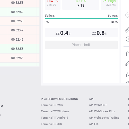
Low
3.39 %
High
00:52:54
-0.13 %
216.30
221.94
7.18
00:52:52
0.00 %
Sellers
Buyers
00:52:50
-0.09 %
0%
100%
00:52:47
-0.15 %
0.4
0.8
22
22
6
8
00:52:46
-0.17 %
Placer Limit
00:52:53
0.43 %
00:52:53
-0.05 %
00:52:49
0.03 %
00:52:53
-0.44 %
00:52:53
-0.01 %
00:52:52
0.07 %
PLATEFORMES DE TRADING
API
00:52:26
0.04 %
Terminal TT Web
API WebREST
ner
Terminal TT Windows
API WebSocket Flux
00:52:25
0.05 %
e
Terminal TT Android
API WebSocket Trading
Terminal TT iOS
API FIX