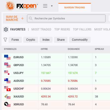
MARGIN TRADING
SUIVI DE
MARCHÉ
Plateformes de trading
FAVORITES
MOST TRADED
TOP RISERS
TOP FALLERS
MOST VOLA
Mon FXOpen
Forex
Crypto
Index
Share
Commodity
Heatmap
SYMBOLES
OFFRE
DEMANDE
SPREAD
EURUSD
1.15589
1.15590
1
Manuel
GBPUSD
1.34701
1.34704
3
USDJPY
157.668
157.676
8
AUDUSD
0.70585
0.70586
1
USDCHF
0.80634
0.80634
0
XAUUSD
4293.28
4293.67
39
XBRUSD
78.60
78.64
4