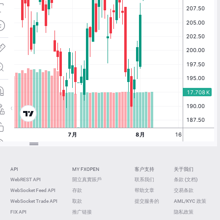
API
MY FXOPEN
客户支持
关于我们
WebREST API
開立真實賬戶
联系我们
条款 (文档)
WebSocket Feed API
存款
帮助文章
交易条款
WebSocket Trade API
取款
提交服务的
AML/KYC 政策
FIX API
推广链接
隐私政策