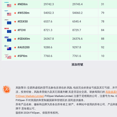
#NDXm
29742.3
29745.4
31
#WS30m
54052.3
54060.2
79
#ESX50
6537.6
6545.4
78
#FCHI
8721.3
8729.7
84
#GDAXIm
26367.8
26376.6
88
#AUS200
9288.6
9297.8
92
#SPXm
7760.6
7761.6
10
#UK100
10898.2
添加符號
10904.7
65
#J225
66238
66268
30
BTCUSD
64875.666
64905.386
29720
风险警示: 交易和虚拟的货币兑换包含潜在的 风险, 包括完全的资金亏损及其它亏损，
LTCUSD
45.477
45.563
86
况，投资经验，风险承受能力及其它因素判断 其是否适合交易。请参阅我们的
风险披露
FXOpen Markets Limited
, FXOpen Markets Limited, 注册于尼维斯的公司，注册号为 No. 
XRPUSD
1.03025
1.03175
150
FXOpen 不对美国的和受制裁国家和管辖区的 居民提供服务。
所有产品名称、徽标和品牌为其各自所有者之 财产。本网站中使用的所有公司、产品和
ETHUSD
1912.854
1913.076
222
牌不 意味着认可。
版权© 2026 FXOpen。保留所有权利。