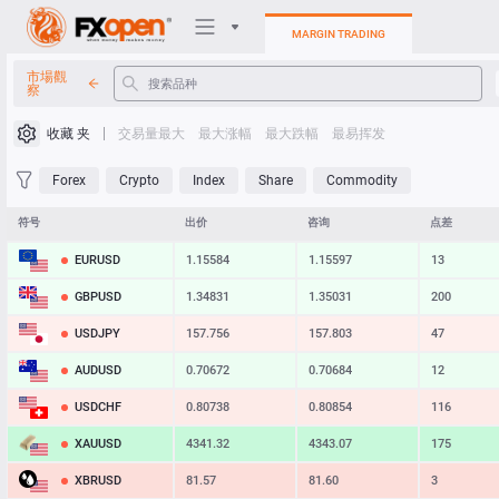
MARGIN TRADING
市場觀
察
交易平台
收藏 夹
交易量最大
最大涨幅
最大跌幅
最易挥发
我的FXOpen
Forex
Crypto
Index
Share
Commodity
Heatmap
符号
出价
咨询
点差
EURUSD
1.15584
1.15597
13
手册
GBPUSD
1.34831
1.35031
200
USDJPY
157.756
157.803
47
AUDUSD
0.70672
0.70684
12
USDCHF
0.80738
0.80854
116
XAUUSD
4341.32
4343.07
175
XBRUSD
81.57
81.60
3