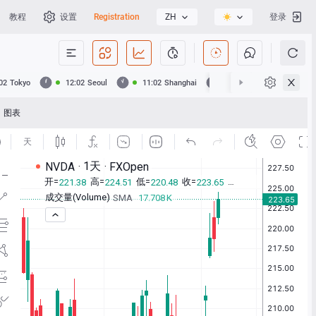
教程
设置
Registration
ZH
登录
02
Tokyo
12:02
Seoul
11:02
Shanghai
11:02
Hong Kong
图表