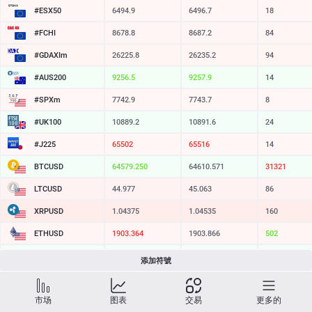
#ESX50
6494.9
6496.7
18
#FCHI
8678.8
8687.2
84
#GDAXIm
26225.8
26235.2
94
#AUS200
9256.5
9257.9
14
#SPXm
7742.9
7743.7
8
#UK100
10889.2
10891.6
24
#J225
65502
65516
14
BTCUSD
64579.250
64610.571
31321
LTCUSD
44.977
45.063
86
XRPUSD
1.04375
1.04535
160
ETHUSD
1903.364
1903.866
502
BCHUSD
214.519
214.871
352
添加符號
SOLUSD
73.60
73.70
10
市场
图表
交易
更多的
TSLA
321.16
321.73
57