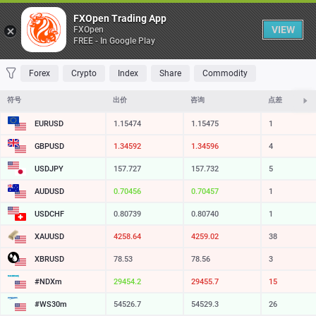
桌子
FXOpen Trading App
VIEW
FXOpen
FREE - In Google Play
收藏 夹
交易量最大
最大涨幅
最大跌幅
最易挥发
Forex
Crypto
Index
Share
Commodity
符号
出价
咨询
点差
EURUSD
1.15474
1.15475
1
GBPUSD
1.34592
1.34596
4
USDJPY
157.727
157.732
5
AUDUSD
0.70456
0.70457
1
USDCHF
0.80739
0.80740
1
XAUUSD
4258.64
4259.02
38
XBRUSD
78.53
78.56
3
#NDXm
29454.2
29455.7
15
#WS30m
54526.7
54529.3
26