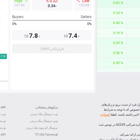
High
-0.32 %
Low
0.83 %
107.80
105.88
-0.34
0.24 %
Buyers
Sellers
0.40 %
0%
0%
0.19 %
7.8
7.4
10
10
4
9
0.69 %
قراردادن Limit
0.56 %
0.49 %
0.24 %
0.60 %
0.92 %
0.22 %
ل فرد از دست برود و زیان‌های
سکوهای معاملاتی
API
 خصوص که با توجه به شرایط
-1.15 %
وب ترمینال تیک تریدر
وب رس
خیر داشته باشند. لطفا
افشائیه
وین ترمینال تیک تریدر
وب‌سو
0.62 %
، (شرکت بازارهای اف ایکس اپن) با رعايت تشريفات قانونی و ذیل شماره شرکتی 42235 در نویس ثبت
ترمینال اندروید تیک تریدر
وب‌سو
 ارائه نمی‌کند.
TT iOS Terminal
 API
لک صاحبان مربوطه آنها است. تمام