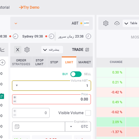
utorial
Try Demo!
ABT
Table
API
23:38
زمان سرور
09:38
Sydney
08:38
MOS
اخبار
TRADE
پیشرفته
پشتیبانی
ORDER
STOP
CHANGE
STOP
LIMIT
MARKET
STRATEGIES
LIMIT
0.30 %
BUY
SELL
Volume ABT
0.21 %
-0.42 %
Price
0.49 %
-0.62 %
Visible Volume
Expiration
2.09 %
GTC
-1.37 %