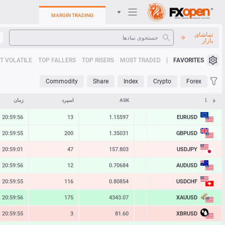
MARGIN TRADING
تماشای
بازار
سیستم عامل های تجارت
T VOLATILE
TOP FALLERS
TOP RISERS
MOST TRADED
FAVORITES
کابینت من
Commodity
Share
Index
Crypto
Forex
Heatmap
نمادها
BID
ASK
اسپرد
زمان
EURUSD
20:59:56
13
1.15597
1.15584
راهنما
GBPUSD
20:59:55
200
1.35031
1.34831
USDJPY
20:59:01
47
157.803
157.756
AUDUSD
20:59:56
12
0.70684
0.70672
USDCHF
20:59:55
116
0.80854
0.80738
XAUUSD
20:59:56
175
4343.07
4341.32
XBRUSD
20:59:55
3
81.60
81.57