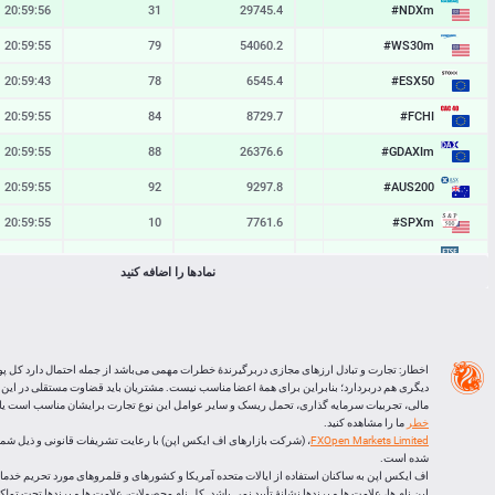
#NDXm
20:59:56
31
29745.4
29742.3
#WS30m
20:59:55
79
54060.2
54052.3
#ESX50
20:59:43
78
6545.4
6537.6
#FCHI
20:59:55
84
8729.7
8721.3
#GDAXIm
20:59:55
88
26376.6
26367.8
#AUS200
20:59:55
92
9297.8
9288.6
#SPXm
20:59:55
10
7761.6
7760.6
#UK100
20:59:55
65
10904.7
10898.2
نمادها را اضافه کنید
#J225
20:59:55
30
66268
66238
BTCUSD
23:38:53
31197
64871.144
64839.947
LTCUSD
23:38:51
86
45.543
45.457
اخطار: تجارت و تبادل ارزهای مجازی دربرگیرندۀ خطرات مهمی می‌باشد از جمله احتمال دارد کل پو
دیگری هم دربردارد؛ بنابراین برای همۀ اعضا مناسب نیست. مشتریان باید قضاوت مستقلی در این
XRPUSD
23:38:26
140
1.02285
1.02145
مالی، تجربیات سرمایه گذاری، تحمل ریسک و سایر عوامل این نوع تجارت برایشان مناسب است یا ا
خطر
ما را مشاهده کنید.
ETHUSD
23:38:26
382
1914.106
1913.724
FXOpen Markets Limited
شده است.
اف ایکس اپن به ساکنان استفاده از ایالات متحده آمریکا و کشورهای و قلمروهای مورد تحریم خدماتی
این نام ها، علامت ها و برندها نشانۀ تأیید نمی باشد. کل نام محصولات، علامت ها و برندها تحت تم