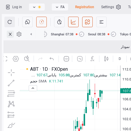
Log in
FA
Registration
Settings
T
Hong Kong
07:38
Shanghai
07:38
Seoul
08:38
Tokyo
نمودار