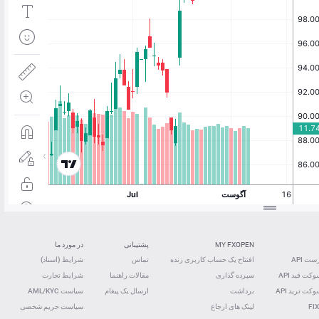
MY FXOPEN
پشتیبانی
در مورد ما
ت API
افتتاح یک حساب کاربری زنده
تماس
شرایط (اسناد)
کت فید ‌API
سپرده گذاری
مقالات راهنما
شرایط تجارت
کت ترید ‌API
برداشت
ارسال یک پیغام
سیاست AML/KYC
FIX
لینک های ارجاع
سیاست حریم شخصی