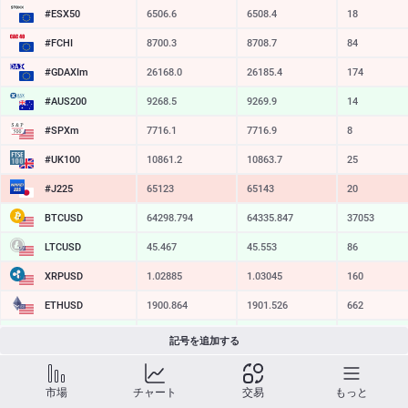
#ESX50
6506.6
6508.4
18
#FCHI
8700.3
8708.7
84
#GDAXIm
26168.0
26185.4
174
#AUS200
9268.5
9269.9
14
#SPXm
7716.1
7716.9
8
#UK100
10861.2
10863.7
25
#J225
65123
65143
20
BTCUSD
64298.794
64335.847
37053
LTCUSD
45.467
45.553
86
XRPUSD
1.02885
1.03045
160
ETHUSD
1900.864
1901.526
662
BCHUSD
212.989
213.311
322
記号を追加する
SOLUSD
72.58
72.70
12
市場
チャート
交易
もっと
TSLA
320.07
320.64
57