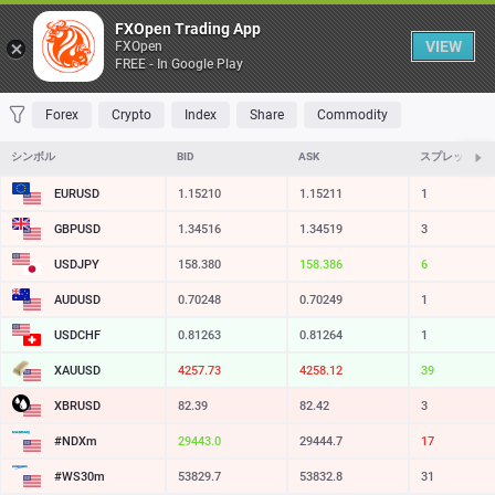
Table
FXOpen Trading App
VIEW
FXOpen
FREE - In Google Play
FAVORITES
MOST TRADED
TOP RISERS
TOP FALLERS
MOST VOLAT
Forex
Crypto
Index
Share
Commodity
シンボル
BID
ASK
スプレッド
EURUSD
1.15210
1.15211
1
GBPUSD
1.34516
1.34519
3
USDJPY
158.380
158.386
6
AUDUSD
0.70248
0.70249
1
USDCHF
0.81263
0.81264
1
XAUUSD
4257.73
4258.12
39
XBRUSD
82.39
82.42
3
#NDXm
29443.0
29444.7
17
#WS30m
53829.7
53832.8
31