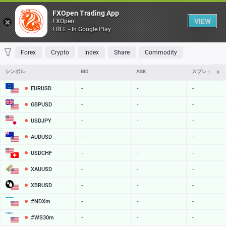
Table
FXOpen Trading App
VIEW
FXOpen
FREE - In Google Play
FAVORITES
MOST TRADED
TOP RISERS
TOP FALLERS
MOST VOLAT
Forex
Crypto
Index
Share
Commodity
シンボル
BID
ASK
スプレッド
EURUSD
-
-
-
GBPUSD
-
-
-
USDJPY
-
-
-
AUDUSD
-
-
-
USDCHF
-
-
-
XAUUSD
-
-
-
XBRUSD
-
-
-
#NDXm
-
-
-
#WS30m
-
-
-