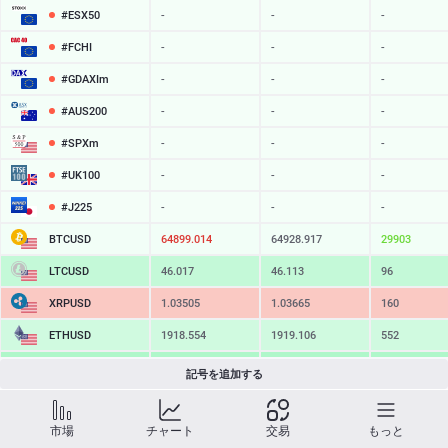
#ESX50
-
-
-
#FCHI
-
-
-
#GDAXIm
-
-
-
#AUS200
-
-
-
#SPXm
-
-
-
#UK100
-
-
-
#J225
-
-
-
BTCUSD
64899.014
64928.917
29903
LTCUSD
46.017
46.113
96
XRPUSD
1.03505
1.03665
160
ETHUSD
1918.554
1919.106
552
BCHUSD
216.479
216.801
322
記号を追加する
SOLUSD
76.26
76.37
11
市場
チャート
交易
もっと
TSLA
-
-
-