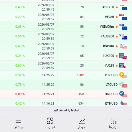
2026/08/07
0.40 %
78
#ESX50
6545.4
20:59:43
2026/08/07
0.20 %
84
#FCHI
8730.2
20:59:57
2026/08/07
0.69 %
88
#GDAXIm
26376.6
20:59:59
2026/08/07
0.56 %
72
#AUS200
9295.8
20:59:59
2026/08/07
0.49 %
10
#SPXm
7761.1
20:59:59
2026/08/07
0.24 %
65
#UK100
10904.7
20:59:59
2026/08/07
0.60 %
25
#J225
66263
20:59:59
BTCUSD
0.32 %
14:25:22
6582
65108.166
LTCUSD
0.78 %
14:25:20
86
46.353
XRPUSD
-0.08 %
14:25:21
150
1.03855
ETHUSD
0.42 %
14:16:21
634
1923.817
نمادها را اضافه کنید
BCHUSD
0.42 %
14:25:21
282
216.941
SOLUSD
0.78 %
14:25:21
12
76.60
بازارها
نمودار
تجارت
بیشتر
2026/08/07
2.83 %
55
328.64
TSLA