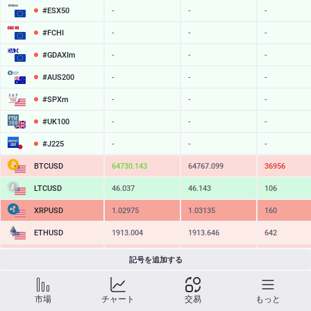
#ESX50
-
-
-
#FCHI
-
-
-
#GDAXIm
-
-
-
#AUS200
-
-
-
#SPXm
-
-
-
#UK100
-
-
-
#J225
-
-
-
BTCUSD
64729.973
64767.099
37126
LTCUSD
46.037
46.143
106
XRPUSD
1.02975
1.03135
160
ETHUSD
1913.004
1913.646
642
BCHUSD
215.169
215.501
332
記号を追加する
SOLUSD
76.01
76.11
10
市場
チャート
交易
もっと
TSLA
-
-
-