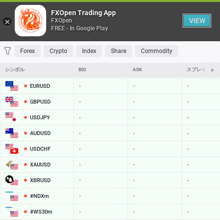
Table
FXOpen Trading App
VIEW
FXOpen
FREE - In Google Play
FAVORITES
MOST TRADED
TOP RISERS
TOP FALLERS
MOST VOLAT
Forex
Crypto
Index
Share
Commodity
シンボル
BID
ASK
スプレッド
EURUSD
-
-
-
GBPUSD
-
-
-
USDJPY
-
-
-
AUDUSD
-
-
-
USDCHF
-
-
-
XAUUSD
-
-
-
XBRUSD
-
-
-
#NDXm
-
-
-
#WS30m
-
-
-