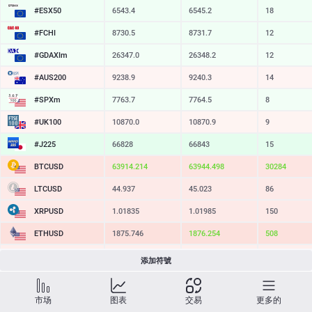
#ESX50
6543.4
6545.2
18
#FCHI
8730.5
8731.7
12
#GDAXIm
26347.0
26348.2
12
#AUS200
9238.9
9240.3
14
#SPXm
7763.7
7764.5
8
#UK100
10870.0
10870.9
9
#J225
66828
66843
15
BTCUSD
63914.034
63944.098
30064
LTCUSD
44.937
45.023
86
XRPUSD
1.01835
1.01985
150
ETHUSD
1875.746
1876.254
508
BCHUSD
213.099
213.441
342
添加符號
SOLUSD
75.93
76.03
10
市场
图表
交易
更多的
TSLA
329.06
329.62
56