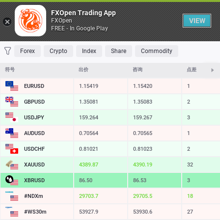
桌子
FXOpen Trading App
VIEW
FXOpen
FREE - In Google Play
收藏 夹
交易量最大
最大涨幅
最大跌幅
最易挥发
Forex
Crypto
Index
Share
Commodity
符号
出价
咨询
点差
EURUSD
1.15419
1.15420
1
GBPUSD
1.35081
1.35083
2
USDJPY
159.264
159.267
3
AUDUSD
0.70564
0.70565
1
USDCHF
0.81021
0.81023
2
XAUUSD
4389.87
4390.19
32
XBRUSD
86.50
86.53
3
#NDXm
29703.5
29705.2
17
#WS30m
53927.9
53930.6
27