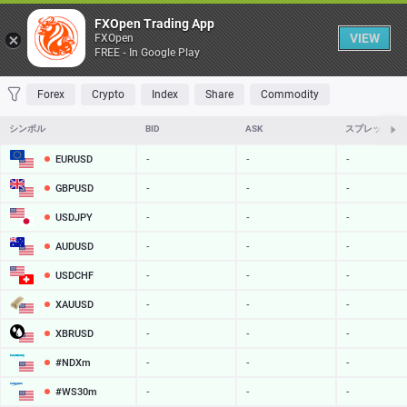
Table
FXOpen Trading App
VIEW
FXOpen
FREE - In Google Play
FAVORITES
MOST TRADED
TOP RISERS
TOP FALLERS
MOST VOLAT
Forex
Crypto
Index
Share
Commodity
シンボル
BID
ASK
スプレッド
EURUSD
-
-
-
GBPUSD
-
-
-
USDJPY
-
-
-
AUDUSD
-
-
-
USDCHF
-
-
-
XAUUSD
-
-
-
XBRUSD
-
-
-
#NDXm
-
-
-
#WS30m
-
-
-