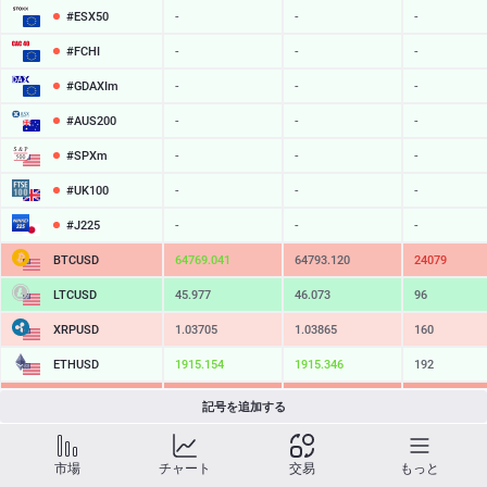
#ESX50
-
-
-
#FCHI
-
-
-
#GDAXIm
-
-
-
#AUS200
-
-
-
#SPXm
-
-
-
#UK100
-
-
-
#J225
-
-
-
BTCUSD
64769.041
64793.120
24079
LTCUSD
45.977
46.073
96
XRPUSD
1.03705
1.03865
160
ETHUSD
1915.154
1915.346
192
BCHUSD
215.159
215.441
282
記号を追加する
SOLUSD
75.98
76.08
10
市場
チャート
交易
もっと
TSLA
-
-
-