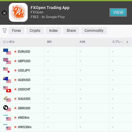
Table
FXOpen Trading App
VIEW
FXOpen
FREE - In Google Play
FAVORITES
MOST TRADED
TOP RISERS
TOP FALLERS
MOST VOLAT
Forex
Crypto
Index
Share
Commodity
シンボル
BID
ASK
スプレッド
EURUSD
-
-
-
GBPUSD
-
-
-
USDJPY
-
-
-
AUDUSD
-
-
-
USDCHF
-
-
-
XAUUSD
-
-
-
XBRUSD
-
-
-
#NDXm
-
-
-
#WS30m
-
-
-