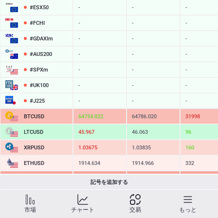
#ESX50
-
-
-
#FCHI
-
-
-
#GDAXIm
-
-
-
#AUS200
-
-
-
#SPXm
-
-
-
#UK100
-
-
-
#J225
-
-
-
BTCUSD
64754.022
64786.020
31998
LTCUSD
45.967
46.063
96
XRPUSD
1.03675
1.03835
160
ETHUSD
1914.634
1914.966
332
BCHUSD
215.099
215.411
312
記号を追加する
SOLUSD
75.94
76.04
10
市場
チャート
交易
もっと
TSLA
-
-
-