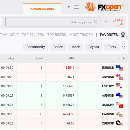
MARGIN TRADING
تماشای
بازار
سیستم عامل های تجارت
T VOLATILE
TOP FALLERS
TOP RISERS
MOST TRADED
FAVORITES
کابینت من
Commodity
Share
Index
Crypto
Forex
Heatmap
نمادها
BID
ASK
اسپرد
زمان
EURUSD
00:09:30
1
1.15549
1.15548
راهنما
GBPUSD
00:09:28
3
1.34671
1.34668
USDJPY
00:09:29
1
157.698
157.697
AUDUSD
00:09:29
1
0.70587
0.70586
USDCHF
00:09:28
6
0.80677
0.80671
XAUUSD
00:09:30
38
4274.89
4274.51
XBRUSD
00:09:28
4
78.68
78.64