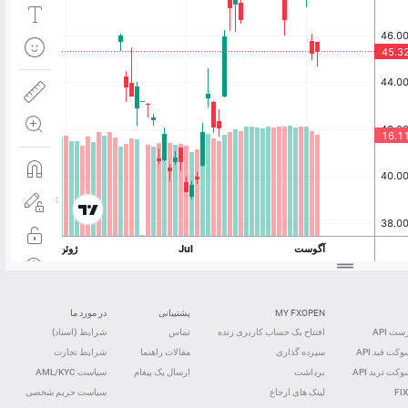
MY FXOPEN
پشتیبانی
در مورد ما
ت API
افتتاح یک حساب کاربری زنده
تماس
شرایط (اسناد)
کت فید ‌API
سپرده گذاری
مقالات راهنما
شرایط تجارت
کت ترید ‌API
برداشت
ارسال یک پیغام
سیاست AML/KYC
FIX
لینک های ارجاع
سیاست حریم شخصی