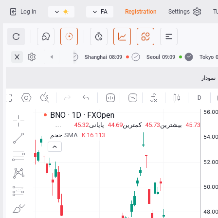
Log in
FA
Registration
Settings
T
Hong Kong
08:09
Shanghai
08:09
Seoul
09:09
Tokyo
نمودار