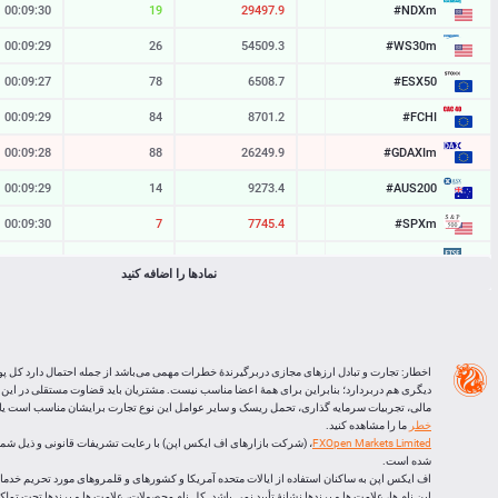
#NDXm
00:09:30
19
29497.9
29496.0
#WS30m
00:09:29
26
54509.3
54506.7
#ESX50
00:09:27
78
6508.7
6500.9
#FCHI
00:09:29
84
8701.2
8692.8
#GDAXIm
00:09:28
88
26249.9
26241.1
#AUS200
00:09:29
14
9273.4
9272.0
#SPXm
00:09:30
7
7745.4
7744.7
#UK100
00:09:30
24
10893.6
10891.2
نمادها را اضافه کنید
#J225
00:09:30
12
65555
65543
BTCUSD
00:09:30
33119
64590.210
64557.091
LTCUSD
00:09:29
96
45.403
45.307
اخطار: تجارت و تبادل ارزهای مجازی دربرگیرندۀ خطرات مهمی می‌باشد از جمله احتمال دارد کل پو
دیگری هم دربردارد؛ بنابراین برای همۀ اعضا مناسب نیست. مشتریان باید قضاوت مستقلی در این
XRPUSD
00:09:02
160
1.06225
1.06065
مالی، تجربیات سرمایه گذاری، تحمل ریسک و سایر عوامل این نوع تجارت برایشان مناسب است یا ا
خطر
ما را مشاهده کنید.
ETHUSD
00:09:02
652
1907.866
1907.214
FXOpen Markets Limited
شده است.
اف ایکس اپن به ساکنان استفاده از ایالات متحده آمریکا و کشورهای و قلمروهای مورد تحریم خدماتی
این نام ها، علامت ها و برندها نشانۀ تأیید نمی باشد. کل نام محصولات، علامت ها و برندها تحت تم