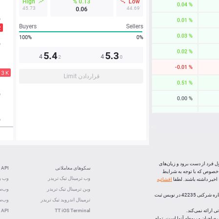
High
0.13 %
Low
0.04 %
45.73
44.69
0.06
0.01 %
Buyers
Sellers
0.03 %
100%
0%
0.02 %
5.4
5.3
4
4
2
0
-0.01 %
قراردادن Limit
0.51 %
0.00 %
0.01 %
0.04 %
-0.04 %
0.20 %
ل فرد از دست برود و زیان‌های
سکوهای معاملاتی
API
 خصوص که با توجه به شرایط
0.02 %
وب ترمینال تیک تریدر
وب رس
خیر داشته باشند. لطفا
افشائیه
وین ترمینال تیک تریدر
وب‌سو
0.01 %
، (شرکت بازارهای اف ایکس اپن) با رعايت تشريفات قانونی و ذیل شماره شرکتی 42235 در نویس ثبت
ترمینال اندروید تیک تریدر
وب‌سو
 ارائه نمی‌کند.
TT iOS Terminal
 API
لک صاحبان مربوطه آنها است. تمام