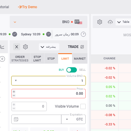
utorial
Try Demo!
BNO
Table
API
00:09
زمان سرور
10:09
Sydney
09:09
MOS
اخبار
TRADE
پیشرفته
پشتیبانی
ORDER
STOP
CHANGE
STOP
LIMIT
MARKET
STRATEGIES
LIMIT
-0.02 %
BUY
SELL
Volume BNO
-0.02 %
0.05 %
Price
0.02 %
0.00 %
Visible Volume
Expiration
-0.08 %
GTC
-0.33 %