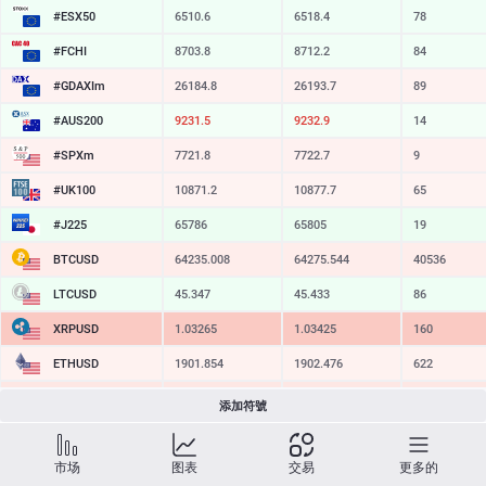
#ESX50
6510.6
6518.4
78
#FCHI
8703.8
8712.2
84
#GDAXIm
26184.8
26193.7
89
#AUS200
9231.5
9232.9
14
#SPXm
7721.8
7722.7
9
#UK100
10871.2
10877.7
65
#J225
65786
65805
19
BTCUSD
64235.008
64275.544
40536
LTCUSD
45.347
45.433
86
XRPUSD
1.03265
1.03425
160
ETHUSD
1901.854
1902.476
622
BCHUSD
212.339
212.651
312
添加符號
SOLUSD
72.52
72.63
11
市场
图表
交易
更多的
TSLA
320.06
320.65
59