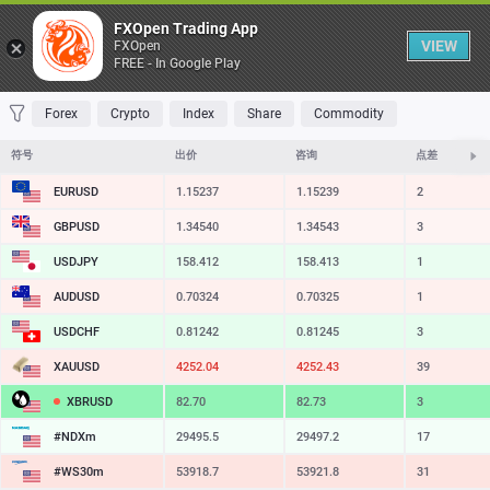
桌子
FXOpen Trading App
VIEW
FXOpen
FREE - In Google Play
收藏 夹
交易量最大
最大涨幅
最大跌幅
最易挥发
Forex
Crypto
Index
Share
Commodity
符号
出价
咨询
点差
EURUSD
1.15237
1.15239
2
GBPUSD
1.34540
1.34543
3
USDJPY
158.412
158.413
1
AUDUSD
0.70324
0.70325
1
USDCHF
0.81242
0.81245
3
XAUUSD
4252.04
4252.43
39
XBRUSD
82.70
82.73
3
#NDXm
29495.5
29497.2
17
#WS30m
53918.7
53921.8
31