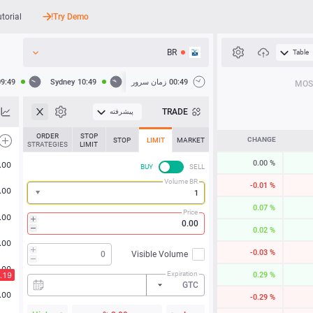
utorial
Try Demo!
BR
Table
API
00:49
زمان سرور
10:49
Sydney
09:49
MOS
اخبار
TRADE
پیشرفته
پشتیبانی
ORDER
STOP
CHANGE
STOP
LIMIT
MARKET
STRATEGIES
LIMIT
0.00 %
BUY
SELL
Volume BR
-0.01 %
0.07 %
Price
0.02 %
-0.03 %
Visible Volume
Expiration
0.29 %
GTC
-0.29 %