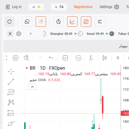
Log in
FA
Registration
Settings
T
Hong Kong
08:49
Shanghai
08:49
Seoul
09:49
Tokyo
نمودار