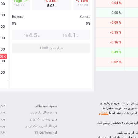
High
-3.00 %
Low
-0.04 %
169.77
160.80
-5.05
0.00 %
Buyers
Sellers
-0.09 %
0%
0%
-0.15 %
4.5
4.1
16
16
4
7
-0.16 %
قراردادن Limit
0.49 %
-0.02 %
0.02 %
-0.24 %
-0.03 %
0.13 %
ل فرد از دست برود و زیان‌های
سکوهای معاملاتی
API
 خصوص که با توجه به شرایط
0.06 %
وب ترمینال تیک تریدر
وب رس
خیر داشته باشند. لطفا
افشائیه
وین ترمینال تیک تریدر
وب‌سو
0.08 %
، (شرکت بازارهای اف ایکس اپن) با رعايت تشريفات قانونی و ذیل شماره شرکتی 42235 در نویس ثبت
ترمینال اندروید تیک تریدر
وب‌سو
 ارائه نمی‌کند.
TT iOS Terminal
 API
لک صاحبان مربوطه آنها است. تمام