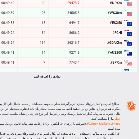
#NDXm
00:49:42
20
29473.2
29471.2
#WS30m
00:49:39
26
54505.3
54502.7
#ESX50
00:49:38
18
6494.7
6492.9
#FCHI
00:49:24
84
8686.2
8677.8
#GDAXIm
00:48:24
134
26216.7
26203.3
#AUS200
00:49:42
14
9271.9
9270.5
#SPXm
00:49:42
7
7743.4
7742.7
#UK100
00:49:39
24
10894.6
10892.2
نمادها را اضافه کنید
#J225
00:49:42
12
65375
65363
BTCUSD
00:49:42
29809
64592.300
64562.491
LTCUSD
00:49:40
86
45.363
45.277
اخطار: تجارت و تبادل ارزهای مجازی دربرگیرندۀ خطرات مهمی می‌باشد از جمله احتمال دارد کل پو
دیگری هم دربردارد؛ بنابراین برای همۀ اعضا مناسب نیست. مشتریان باید قضاوت مستقلی در این
XRPUSD
00:49:13
150
1.06255
1.06105
مالی، تجربیات سرمایه گذاری، تحمل ریسک و سایر عوامل این نوع تجارت برایشان مناسب است یا ا
خطر
ما را مشاهده کنید.
ETHUSD
00:49:14
492
1908.956
1908.464
FXOpen Markets Limited
شده است.
اف ایکس اپن به ساکنان استفاده از ایالات متحده آمریکا و کشورهای و قلمروهای مورد تحریم خدماتی
این نام ها، علامت ها و برندها نشانۀ تأیید نمی باشد. کل نام محصولات، علامت ها و برندها تحت تم