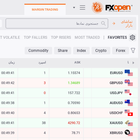
MARGIN TRADING
تماشای
بازار
سیستم عامل های تجارت
T VOLATILE
TOP FALLERS
TOP RISERS
MOST TRADED
FAVORITES
کابینت من
Commodity
Share
Index
Crypto
Forex
Heatmap
نمادها
BID
ASK
اسپرد
زمان
EURUSD
00:49:41
1
1.15574
1.15573
راهنما
GBPUSD
00:49:42
4
1.34687
1.34683
USDJPY
00:49:42
3
157.722
157.719
AUDUSD
00:49:38
1
0.70590
0.70589
USDCHF
00:49:40
4
0.80653
0.80649
XAUUSD
00:49:42
38
4290.85
4290.47
XBRUSD
00:49:39
4
78.71
78.67