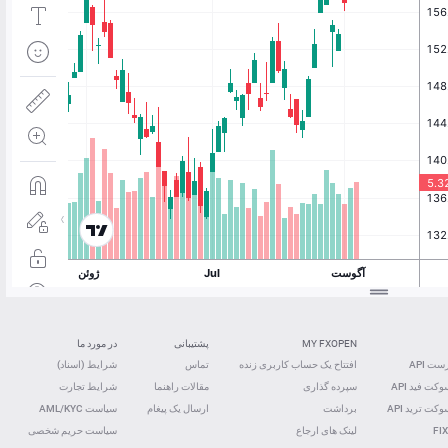
MY FXOPEN
پشتیبانی
در مورد ما
ت API
افتتاح یک حساب کاربری زنده
تماس
شرایط (اسناد)
کت فید ‌API
سپرده گذاری
مقالات راهنما
شرایط تجارت
کت ترید ‌API
برداشت
ارسال یک پیغام
سیاست AML/KYC
FIX
لینک های ارجاع
سیاست حریم شخصی