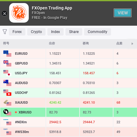
桌子
FXOpen Trading App
VIEW
FXOpen
FREE - In Google Play
收藏 夹
交易量最大
最大涨幅
最大跌幅
最易挥发
Forex
Crypto
Index
Share
Commodity
符号
出价
咨询
点差
EURUSD
1.15221
1.15225
4
GBPUSD
1.34515
1.34521
6
USDJPY
158.451
158.457
6
AUDUSD
0.70307
0.70310
3
USDCHF
0.81262
0.81265
3
XAUUSD
4240.42
4241.10
68
XBRUSD
82.70
82.73
3
#NDXm
29442.5
29444.7
22
#WS30m
53918.8
53923.7
49