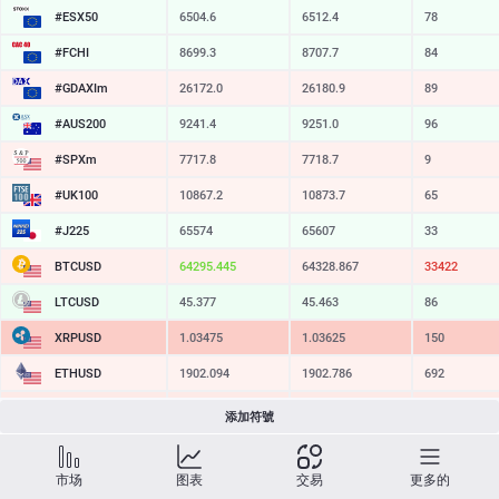
#ESX50
6504.6
6512.4
78
#FCHI
8699.3
8707.7
84
#GDAXIm
26172.0
26180.9
89
#AUS200
9241.4
9251.0
96
#SPXm
7717.8
7718.7
9
#UK100
10867.2
10873.7
65
#J225
65574
65607
33
BTCUSD
64295.445
64328.867
33422
LTCUSD
45.377
45.463
86
XRPUSD
1.03475
1.03625
150
ETHUSD
1902.094
1902.786
692
BCHUSD
212.719
213.041
322
添加符號
SOLUSD
72.61
72.71
10
市场
图表
交易
更多的
TSLA
319.42
320.07
65