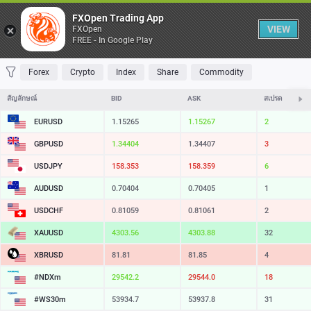
Table
FXOpen Trading App
VIEW
FXOpen
FREE - In Google Play
FAVORITES
MOST TRADED
TOP RISERS
TOP FALLERS
MOST VOLAT
Forex
Crypto
Index
Share
Commodity
สัญลักษณ์
BID
ASK
สเปรด
EURUSD
1.15265
1.15267
2
GBPUSD
1.34404
1.34407
3
USDJPY
158.353
158.359
6
AUDUSD
0.70404
0.70405
1
USDCHF
0.81059
0.81061
2
XAUUSD
4303.56
4303.88
32
XBRUSD
81.81
81.85
4
#NDXm
29542.2
29544.0
18
#WS30m
53934.7
53937.8
31