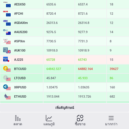
#ESX50
6535.6
6537.4
18
#FCHI
8720.4
8721.6
12
#GDAXIm
26313.6
26314.8
12
#AUS200
9276.5
9277.9
14
#SPXm
7730.5
7731.3
8
#UK100
10918.0
10918.9
9
#J225
65728
65743
15
BTCUSD
64842.537
64882.164
39627
LTCUSD
45.847
45.933
86
XRPUSD
1.03475
1.03635
160
ETHUSD
1913.044
1913.726
682
BCHUSD
215.589
215.911
322
เพิ่มสัญลักษณ์
SOLUSD
73.54
73.65
11
ตลาด
แผนภูมิ
ซื้อขาย
มากกว่า
TSLA
321.52
322.13
61