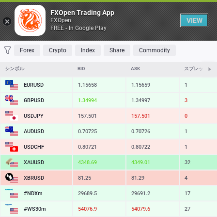
Table
FXOpen Trading App
VIEW
FXOpen
FREE - In Google Play
FAVORITES
MOST TRADED
TOP RISERS
TOP FALLERS
MOST VOLAT
Forex
Crypto
Index
Share
Commodity
シンボル
BID
ASK
スプレッド
EURUSD
1.15658
1.15659
1
GBPUSD
1.34994
1.34997
3
USDJPY
157.501
157.501
0
AUDUSD
0.70725
0.70726
1
USDCHF
0.80721
0.80722
1
XAUUSD
4348.69
4349.01
32
XBRUSD
81.25
81.29
4
#NDXm
29689.5
29691.2
17
#WS30m
54076.9
54079.6
27