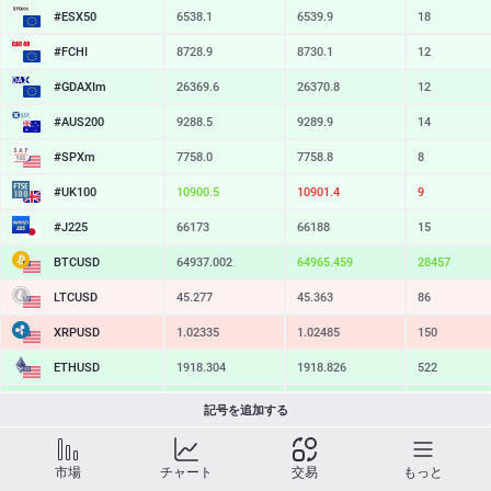
#ESX50
6538.1
6539.9
18
#FCHI
8728.9
8730.1
12
#GDAXIm
26369.6
26370.8
12
#AUS200
9288.5
9289.9
14
#SPXm
7758.0
7758.8
8
#UK100
10900.5
10901.4
9
#J225
66173
66188
15
BTCUSD
64937.002
64965.459
28457
LTCUSD
45.277
45.363
86
XRPUSD
1.02335
1.02485
150
ETHUSD
1918.304
1918.826
522
BCHUSD
215.739
216.081
342
記号を追加する
SOLUSD
73.77
73.87
10
市場
チャート
交易
もっと
TSLA
326.99
327.56
57