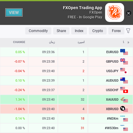
Table
FXOpen Trading App
VIEW
FXOpen
FREE - In Google Play
OLATILE
TOP FALLERS
TOP RISERS
MOST TRADED
FAVORITES
Commodity
Share
Index
Crypto
Forex
نمادها
ASK
اسپرد
زمان
CHANGE
EURUSD
0.05 %
09:23:36
1
1.15295
GBPUSD
-0.07 %
09:23:38
2
1.34456
USDJPY
-0.04 %
09:23:40
2
158.368
AUDUSD
0.10 %
09:23:39
1
0.70397
USDCHF
-0.24 %
09:23:37
2
0.81045
XAUUSD
1.34 %
09:23:40
32
4309.51
XBRUSD
-1.04 %
09:23:40
4
81.88
#NDXm
0.14 %
09:23:40
18
29543.0
#WS30m
0.00 %
09:23:40
31
53924.8