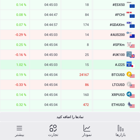
#ESX50
0.14 %
04:45:03
18
6533.7
#FCHI
0.08 %
04:44:47
84
8721.3
#GDAXIm
0.07 %
04:44:57
174
26365.8
#AUS200
-0.29 %
04:45:03
14
9227.3
#SPXm
0.25 %
04:45:04
8
7771.9
#UK100
-0.16 %
04:45:00
25
10876.7
#J225
1.02 %
04:45:03
15
66868
BTCUSD
0.19 %
04:45:04
24167
64968.949
LTCUSD
-0.33 %
04:45:04
86
45.303
XRPUSD
0.14 %
04:45:04
160
1.03125
ETHUSD
0.32 %
04:45:04
472
1915.406
BCHUSD
0.42 %
04:45:04
322
215.531
نمادها را اضافه کنید
SOLUSD
0.38 %
04:45:04
12
76.55
2026/08/07
بازارها
نمودار
تجارت
بیشتر
2.83 %
55
328.64
TSLA
19:59:59