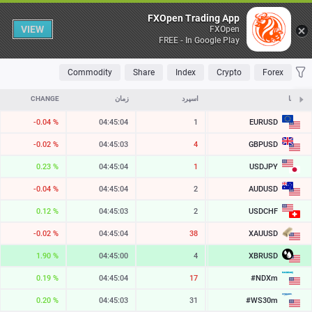
Table
FXOpen Trading App
VIEW
FXOpen
FREE - In Google Play
OLATILE
TOP FALLERS
TOP RISERS
MOST TRADED
FAVORITES
Commodity
Share
Index
Crypto
Forex
نمادها
ASK
اسپرد
زمان
CHANGE
EURUSD
-0.04 %
04:45:04
1
1.15504
GBPUSD
-0.02 %
04:45:03
4
1.34868
USDJPY
0.23 %
04:45:04
1
158.274
AUDUSD
-0.04 %
04:45:04
2
0.70595
USDCHF
0.12 %
04:45:03
2
0.80931
XAUUSD
-0.02 %
04:45:04
38
4332.22
XBRUSD
1.90 %
04:45:00
4
83.16
#NDXm
0.19 %
04:45:04
17
29798.2
#WS30m
0.20 %
04:45:03
31
54045.8