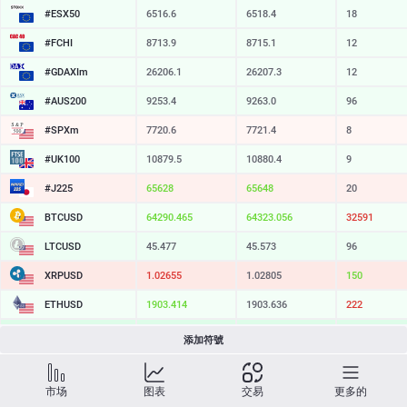
#ESX50
6516.6
6518.4
18
#FCHI
8713.9
8715.1
12
#GDAXIm
26206.1
26207.3
12
#AUS200
9253.4
9263.0
96
#SPXm
7720.6
7721.4
8
#UK100
10879.5
10880.4
9
#J225
65628
65648
20
BTCUSD
64290.465
64323.056
32591
LTCUSD
45.477
45.573
96
XRPUSD
1.02655
1.02805
150
ETHUSD
1903.414
1903.636
222
BCHUSD
214.369
214.721
352
添加符號
SOLUSD
72.84
72.95
11
市场
图表
交易
更多的
TSLA
320.07
320.64
57