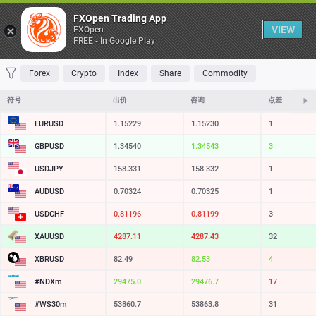
桌子
FXOpen Trading App
VIEW
FXOpen
FREE - In Google Play
收藏 夹
交易量最大
最大涨幅
最大跌幅
最易挥发
Forex
Crypto
Index
Share
Commodity
符号
出价
咨询
点差
EURUSD
1.15229
1.15230
1
GBPUSD
1.34540
1.34543
3
USDJPY
158.331
158.332
1
AUDUSD
0.70324
0.70325
1
USDCHF
0.81196
0.81199
3
XAUUSD
4287.11
4287.43
32
XBRUSD
82.49
82.53
4
#NDXm
29475.0
29476.7
17
#WS30m
53860.7
53863.8
31