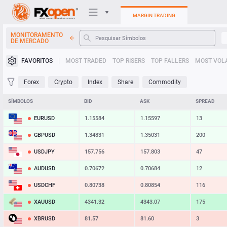
MARGIN TRADING
MONITORAMENTO
DE MERCADO
Plataformas de negociação
FAVORITOS
MOST TRADED
TOP RISERS
TOP FALLERS
MOST VOLA
Minha FXOpen
Forex
Crypto
Index
Share
Commodity
Heatmap
SÍMBOLOS
BID
ASK
SPREAD
EURUSD
1.15584
1.15597
13
Manual
GBPUSD
1.34831
1.35031
200
USDJPY
157.756
157.803
47
AUDUSD
0.70672
0.70684
12
USDCHF
0.80738
0.80854
116
XAUUSD
4341.32
4343.07
175
XBRUSD
81.57
81.60
3