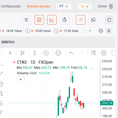
Configuração
Inscreva-se aqui
PT
Entrar
18:28
Tokyo
18:28
Seoul
17:28
Shanghai
17:28
Hong Ko
GRÁFICO