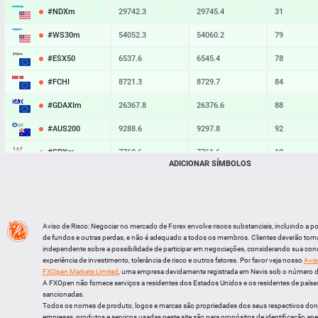
#NDXm
29742.3
29745.4
31
#WS30m
54052.3
54060.2
79
#ESX50
6537.6
6545.4
78
#FCHI
8721.3
8729.7
84
#GDAXIm
26367.8
26376.6
88
#AUS200
9288.6
9297.8
92
#SPXm
7760.6
7761.6
10
ADICIONAR SÍMBOLOS
#UK100
10898.2
10904.7
65
#J225
66238
66268
30
BTCUSD
64966.901
64994.350
27449
Aviso de Risco: Negociar no mercado de Forex envolve riscos substanciais, incluindo a p
de fundos e outras perdas, e não é adequado a todos os membros. Clientes deverão tom
LTCUSD
45.487
45.573
86
independente sobre a possibilidade de participar em negociações, considerando sua cond
experiência de investimento, tolerância de risco e outros fatores. Por favor veja nosso
Avis
XRPUSD
1.03455
1.03605
150
FXOpen Markets Limited
, uma empresa devidamente registrada em Nevis sob o número 
A FXOpen não fornece serviços a residentes dos Estados Unidos e os residentes de países
ETHUSD
1915.324
1915.516
192
sancionadas.
Todos os nomes de produto, logos e marcas são propriedades dos seus respectivos do
empresas, produtos e serviços usadas neste site são para propósitos de identificação ape