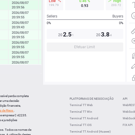
Low
0.46 %
High
2026/08/07
0.82 %
199.79
203.72
0.93
20:59:56
2026/08/07
0.23 %
Sellers
Buyers
20:59:55
2026/08/07
0%
0%
0.40 %
20:59:43
2026/08/07
2.5
3.8
0.20 %
20
20
1
4
20:59:55
2026/08/07
0.69 %
Efetuar Limit
20:59:55
2026/08/07
0.56 %
20:59:55
2026/08/07
0.49 %
20:59:55
2026/08/07
0.24 %
20:59:55
2026/08/07
0.60 %
20:59:55
09:28:42
0.15 %
ossível perda completa
PLATFORMAS DE NEGOCIAÇÃO
API
ar uma decisão
09:28:15
0.07 %
Terminal TT Web
WebREST
ição financeira,
o de Risco
.
Terminal TT Win
WebSocke
09:28:15
1.46 %
de empresa C 42235.
Terminal TT Android
WebSocke
 e jursdições
09:28:14
0.13 %
Terminal TT iOS
FIX API
nos. Todos os nomes de
Terminal TT Android (Huawei)
nas. A utilização destes