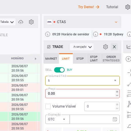
Try Demo!
Tutorial
CTAS
Tabela
API
09:28
Horário de servidor
19:28
Sydney
TILE
Notícias
TRADE
Avançado
Suporte
STOP
ORDER
HORÁRIO
ALTERAR
MARKET
LIMIT
STOP
LIMIT
STRATEGIES
2026/08/07
0.29 %
SELL
BUY
20:59:56
2026/08/07
Volume CTAS
0.21 %
20:59:55
2026/08/07
-0.42 %
Preço
20:59:01
2026/08/07
0.40 %
20:59:56
2026/08/07
Volume Visível
-0.64 %
20:59:55
2026/08/07
Expiração
2.10 %
20:59:56
GTC
2026/08/07
-1.37 %
20:59:55