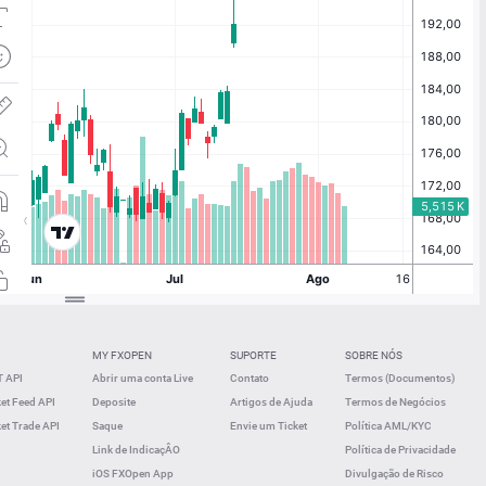
MY FXOPEN
SUPORTE
SOBRE NÓS
 API
Abrir uma conta Live
Contato
Termos (Documentos)
t Feed API
Deposite
Artigos de Ajuda
Termos de Negócios
t Trade API
Saque
Envie um Ticket
Política AML/KYC
Link de IndicaçÂO
Política de Privacidade
iOS FXOpen App
Divulgação de Risco