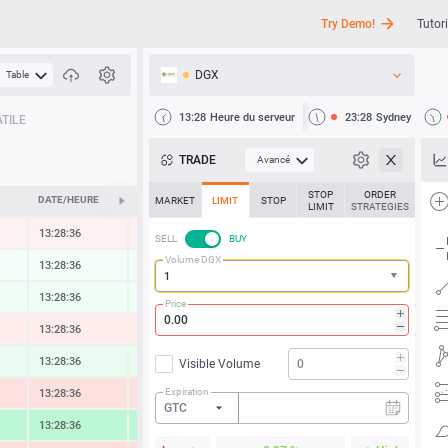
Try Demo!
Tutori
DGX
Table
API
13:28
Heure du serveur
23:28
Sydney
TILE
Actualités
TRADE
Avancé
Assistance
STOP
ORDER
DATE/HEURE
ÉVOLUTION
MARKET
LIMIT
STOP
LIMIT
STRATEGIES
13:28:36
-0.14 %
SELL
BUY
Volume DGX
13:28:36
0.01 %
13:28:36
0.17 %
Price
13:28:36
-0.30 %
13:28:36
0.35 %
Visible Volume
Expiration
13:28:36
-0.74 %
GTC
13:28:36
1.60 %