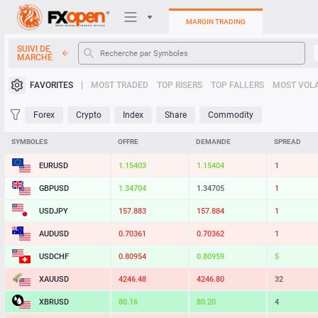
MARGIN TRADING
SUIVI DE
MARCHÉ
Plateformes de trading
FAVORITES
MOST TRADED
TOP RISERS
TOP FALLERS
MOST VOLA
Mon FXOpen
Forex
Crypto
Index
Share
Commodity
Heatmap
SYMBOLES
OFFRE
DEMANDE
SPREAD
EURUSD
1.15403
1.15404
1
Manuel
GBPUSD
1.34704
1.34705
1
USDJPY
157.883
157.884
1
AUDUSD
0.70361
0.70362
1
USDCHF
0.80954
0.80959
5
XAUUSD
4246.41
4246.73
32
XBRUSD
80.16
80.20
4