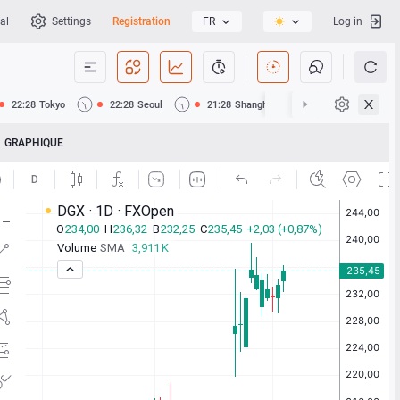
al
Settings
Registration
FR
Log in
22:28
Tokyo
22:28
Seoul
21:28
Shanghai
21:28
Hong Kong
GRAPHIQUE