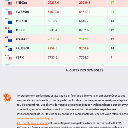
#NDXm
29236.9
29238.5
16
#WS30m
54512.8
54517.2
44
#ESX50
6513.9
6515.7
18
#FCHI
8731.4
8732.6
12
#GDAXIm
26128.4
26129.6
12
#AUS200
9259.5
9260.9
14
#SPXm
7733.6
7734.3
7
#UK100
10918.0
10918.8
8
AJOUTER DES SYMBOLES
#J225
65095
65103
8
BTCUSD
64133.673
64163.599
29926
LTCUSD
45.117
45.203
86
Avertissement sur les risques : Le trading et l'échange de crypto-monnaies présente des
risques élevés, incluant la possible perte des fonds et d'autres pertes, et n'est pas adapté à
XRPUSD
1.04215
1.04375
160
tous les membres. Les clients doivent se prononcer de façon indépendante pour détermi
si le trading est adapté à leur situation financière en fonction de leur expérience en
ETHUSD
1893.855
1894.185
330
investissement, de leur tolérance au risque et d'autres facteurs. Veuillez vous référer à notr
Avertissement sur les risques
.
FXOpen Markets Limited
est une entreprise enregistrée à Niévès, immatriculée C 42235.
FXOpen ne fournit aucun service aux résidents des États-Unis, ni aux résidents de pays,