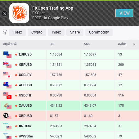
Table
FXOpen Trading App
VIEW
FXOpen
FREE - In Google Play
FAVORITES
MOST TRADED
TOP RISERS
TOP FALLERS
MOST VOLAT
Forex
Crypto
Index
Share
Commodity
สัญลักษณ์
BID
ASK
สเปรด
EURUSD
1.15584
1.15597
13
GBPUSD
1.34831
1.35031
200
USDJPY
157.756
157.803
47
AUDUSD
0.70672
0.70684
12
USDCHF
0.80738
0.80854
116
XAUUSD
4341.32
4343.07
175
XBRUSD
81.57
81.60
3
#NDXm
29742.3
29745.4
31
#WS30m
54052.3
54060.2
79