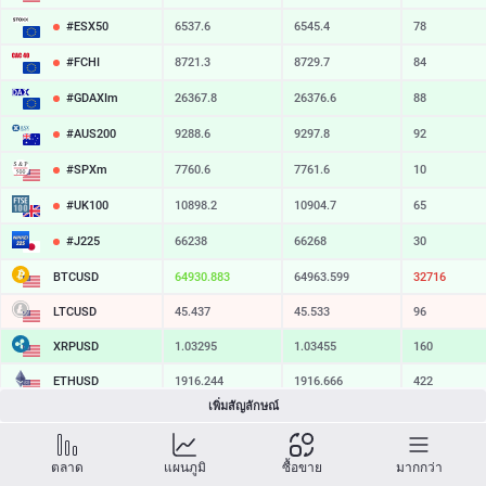
#ESX50
6537.6
6545.4
78
#FCHI
8721.3
8729.7
84
#GDAXIm
26367.8
26376.6
88
#AUS200
9288.6
9297.8
92
#SPXm
7760.6
7761.6
10
#UK100
10898.2
10904.7
65
#J225
66238
66268
30
BTCUSD
64930.883
64963.599
32716
LTCUSD
45.437
45.533
96
XRPUSD
1.03295
1.03455
160
ETHUSD
1916.244
1916.666
422
เพิ่มสัญลักษณ์
BCHUSD
215.839
216.191
352
SOLUSD
74.54
74.65
11
ตลาด
แผนภูมิ
ซื้อขาย
มากกว่า
TSLA
328.47
329.18
71