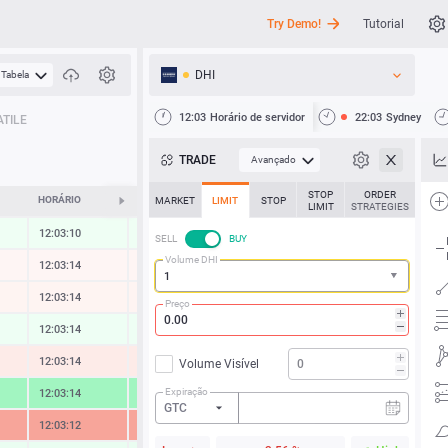
Try Demo!
Tutorial
DHI
Tabela
API
12:03
Horário de servidor
22:03
Sydney
TILE
Notícias
TRADE
Avançado
Suporte
STOP
ORDER
HORÁRIO
ALTERAR
MARKET
LIMIT
STOP
LIMIT
STRATEGIES
12:03:14
0.11 %
SELL
BUY
Volume DHI
12:03:14
-0.03 %
12:03:14
-0.06 %
Preço
12:03:14
0.12 %
12:03:14
-0.29 %
Volume Visível
Expiração
12:03:14
1.69 %
GTC
12:03:12
-2.03 %