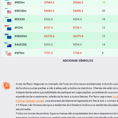
#NDXm
29564.0
29565.7
17
#WS30m
54001.3
54005.2
39
#ESX50
6552.6
6554.4
18
#FCHI
8737.9
8739.1
12
#GDAXIm
26378.6
26379.8
12
#AUS200
9293.5
9294.9
14
#SPXm
7737.2
7738.0
8
ADICIONAR SÍMBOLOS
#UK100
10955.0
10955.9
9
#J225
66028
66043
15
BTCUSD
64993.180
65033.962
40782
Aviso de Risco: Negociar no mercado de Forex envolve riscos substanciais, incluindo a p
LTCUSD
45.617
45.703
86
de fundos e outras perdas, e não é adequado a todos os membros. Clientes deverão tom
independente sobre a possibilidade de participar em negociações, considerando sua cond
XRPUSD
1.03315
1.03465
150
experiência de investimento, tolerância de risco e outros fatores. Por favor veja nosso
Avis
FXOpen Markets Limited
, uma empresa devidamente registrada em Nevis sob o número 
ETHUSD
1916.804
1916.996
192
A FXOpen não fornece serviços a residentes dos Estados Unidos e os residentes de países
sancionadas.
Todos os nomes de produto, logos e marcas são propriedades dos seus respectivos do
empresas, produtos e serviços usadas neste site são para propósitos de identificação ape