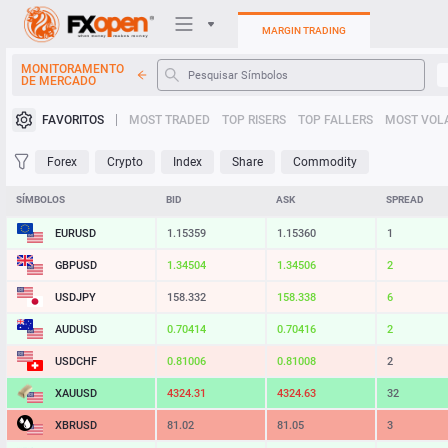
MARGIN TRADING
MONITORAMENTO
DE MERCADO
Plataformas de negociação
FAVORITOS
MOST TRADED
TOP RISERS
TOP FALLERS
MOST VOLA
Minha FXOpen
Forex
Crypto
Index
Share
Commodity
Heatmap
SÍMBOLOS
BID
ASK
SPREAD
EURUSD
1.15364
1.15365
1
Manual
GBPUSD
1.34508
1.34509
1
USDJPY
158.332
158.338
6
AUDUSD
0.70414
0.70416
2
USDCHF
0.81006
0.81008
2
XAUUSD
4324.38
4324.70
32
XBRUSD
81.02
81.05
3