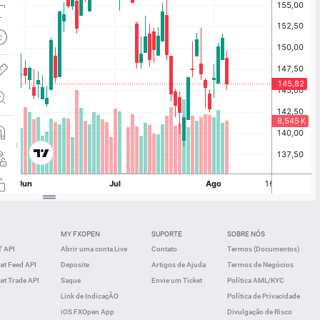
MY FXOPEN
SUPORTE
SOBRE NÓS
 API
Abrir uma conta Live
Contato
Termos (Documentos)
t Feed API
Deposite
Artigos de Ajuda
Termos de Negócios
t Trade API
Saque
Envie um Ticket
Política AML/KYC
Link de IndicaçÂO
Política de Privacidade
iOS FXOpen App
Divulgação de Risco