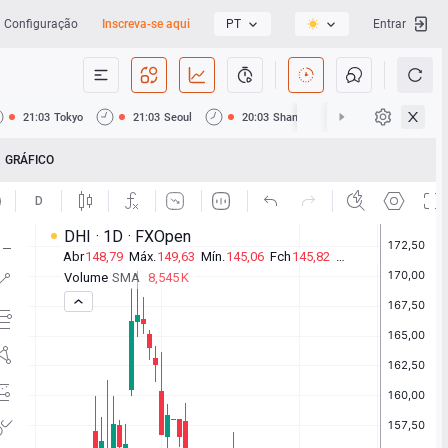
Configuração
Inscreva-se aqui
PT
Entrar
21:03
Tokyo
21:03
Seoul
20:03
Shanghai
20:03
Hong Ko
GRÁFICO