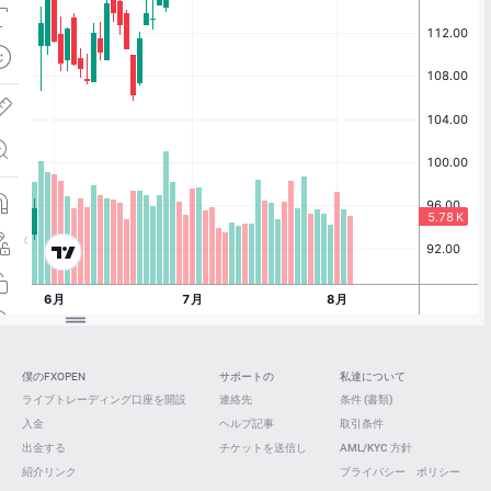
僕のFXOPEN
サポートの
私達について
ライブトレーディング口座を開設
連絡先
条件 (書類)
入金
ヘルプ記事
取引条件
出金する
チケットを送信し
AML/KYC 方針
紹介リンク
プライバシー ポリシー