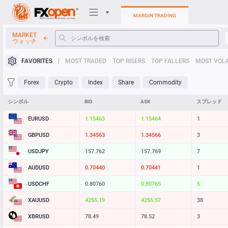
MARGIN TRADING
MARKET
ウォッチ
トレーディングプラットフォ
FAVORITES
MOST TRADED
TOP RISERS
TOP FALLERS
MOST VOLA
個人エリア
Forex
Crypto
Index
Share
Commodity
Heatmap
シンボル
BID
ASK
スプレッド
EURUSD
1.15463
1.15464
1
マニュアル
GBPUSD
1.34563
1.34566
3
USDJPY
157.762
157.769
7
AUDUSD
0.70440
0.70441
1
USDCHF
0.80760
0.80765
5
XAUUSD
4255.19
4255.57
38
XBRUSD
78.49
78.52
3