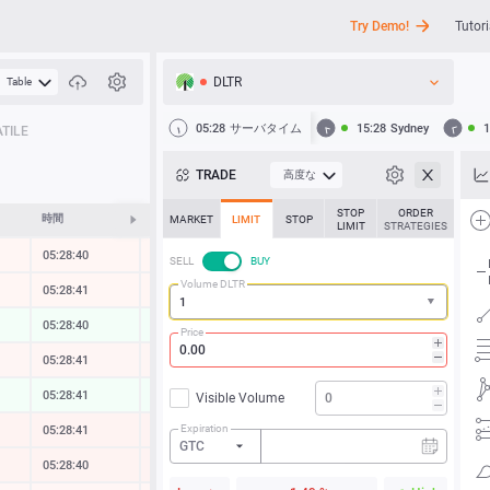
Try Demo!
Tutori
DLTR
Table
API
05:28
サーバタイム
15:28
Sydney
1
TILE
ニュース
TRADE
高度な
サポート
STOP
ORDER
時間
変化する
MARKET
LIMIT
STOP
LIMIT
STRATEGIES
05:28:40
-0.09 %
SELL
BUY
Volume DLTR
05:28:41
-0.10 %
05:28:40
0.10 %
Price
05:28:41
-0.19 %
05:28:41
0.11 %
Visible Volume
Expiration
05:28:41
-0.53 %
GTC
05:28:40
-0.52 %