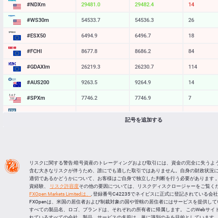
#NDXm
29481.0
29482.4
14
#WS30m
54533.7
54536.3
26
#ESX50
6494.9
6496.7
18
#FCHI
8677.8
8686.2
84
#GDAXIm
26219.3
26230.7
114
#AUS200
9263.5
9264.9
14
#SPXm
7746.2
7746.9
7
#UK100
10886.2
10888.6
24
記号を追加する
#J225
65717
65731
14
BTCUSD
64843.457
64868.874
25417
LTCUSD
44.977
45.063
86
リスクに関する警告:暗号資産のトレーディングおよび取引には、資金の完全に失うよ
含む大きなリスクが伴うため、誰にでも適した取引ではありません。自身の財政状況
XRPUSD
1.04805
1.04955
150
適切であるかどうかについて、お客様はご自身で独立した判断を行う必要があります 。
資経験、
リスク許容度
その他の要因については、リスクディスクロージャーをご覧くだ
ETHUSD
1909.884
1910.486
602
FXOpen Markets Limitedは、
, 登録番号C42235でネイビスに正式に登記されている会
FXOpenは、米国の居住者および制裁対象の国や管轄の居住者にはサービスを提供し
すべての製品名、ロゴ、ブランドは、それぞれの所有者に帰属します。 このWebサイ
れているすべての会社、製品、サービスの名前は、単に識別のみを目的としています。