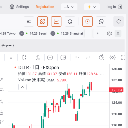
al
Settings
Registration
JA
Log in
4:28
Tokyo
14:28
Seoul
13:28
Shanghai
13:28
Hong Kong
チャート