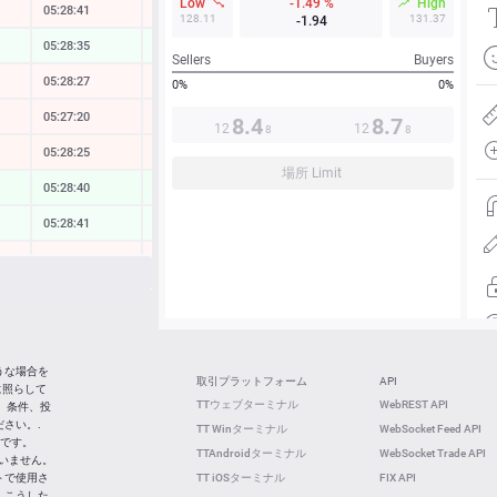
Low
-1.49 %
High
05:28:41
-0.01 %
128.11
131.37
-1.94
05:28:35
0.06 %
Sellers
Buyers
05:28:27
-0.06 %
0%
0%
05:27:20
-0.15 %
8.4
8.7
12
12
8
8
05:28:25
-0.10 %
場所 Limit
05:28:40
0.42 %
05:28:41
0.02 %
05:28:31
-0.03 %
05:28:41
0.30 %
05:28:41
0.40 %
05:28:38
-0.53 %
うな場合を
取引プラットフォーム
API
に照らして
05:28:22
-1.17 %
TTウェブターミナル
WebREST API
 条件、投
さい。.
TT Winターミナル
WebSocket Feed API
05:28:22
0.15 %
社です。
TTAndroidターミナル
WebSocket Trade API
ていません。
トで使用さ
TT iOSターミナル
FIX API
 こうした