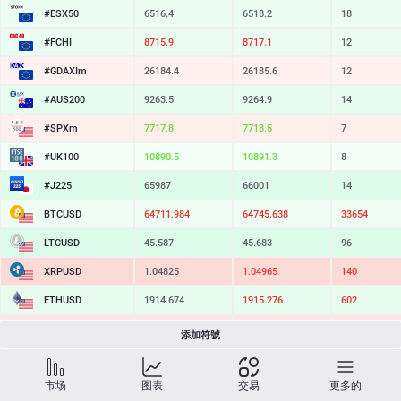
#ESX50
6516.4
6518.2
18
#FCHI
8715.9
8717.1
12
#GDAXIm
26184.4
26185.6
12
#AUS200
9263.5
9264.9
14
#SPXm
7717.8
7718.5
7
#UK100
10890.5
10891.3
8
#J225
65987
66001
14
BTCUSD
64711.984
64745.638
33654
LTCUSD
45.587
45.683
96
XRPUSD
1.04825
1.04965
140
ETHUSD
1914.674
1915.276
602
BCHUSD
213.099
213.441
342
添加符號
SOLUSD
73.35
73.45
10
市场
图表
交易
更多的
TSLA
320.38
321.01
63