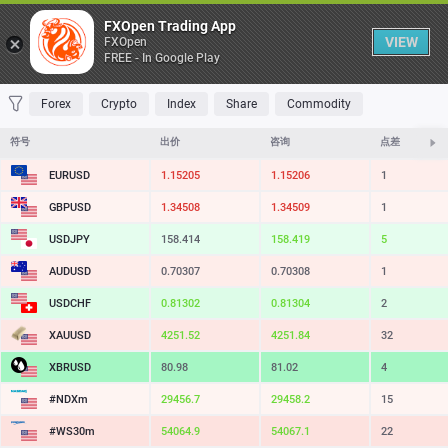
桌子
FXOpen Trading App
VIEW
FXOpen
FREE - In Google Play
收藏 夹
交易量最大
最大涨幅
最大跌幅
最易挥发
Forex
Crypto
Index
Share
Commodity
符号
出价
咨询
点差
EURUSD
1.15205
1.15206
1
GBPUSD
1.34508
1.34509
1
USDJPY
158.414
158.419
5
AUDUSD
0.70307
0.70308
1
USDCHF
0.81302
0.81304
2
XAUUSD
4251.52
4251.84
32
XBRUSD
80.98
81.02
4
#NDXm
29456.7
29458.2
15
#WS30m
54064.9
54067.1
22