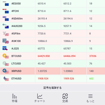
#ESX50
6510.4
6512.2
18
#FCHI
8710.4
8711.6
12
#GDAXIm
26193.4
26194.6
12
#AUS200
9256.5
9257.9
14
#SPXm
7720.6
7721.4
8
#UK100
10866.0
10866.9
9
#J225
65772
65787
15
BTCUSD
64429.858
64466.894
37036
LTCUSD
45.427
45.503
76
XRPUSD
1.03725
1.03865
140
ETHUSD
1908.924
1909.526
602
BCHUSD
213.879
214.181
302
記号を追加する
SOLUSD
72.91
73.01
10
市場
チャート
交易
もっと
TSLA
317.79
318.41
62