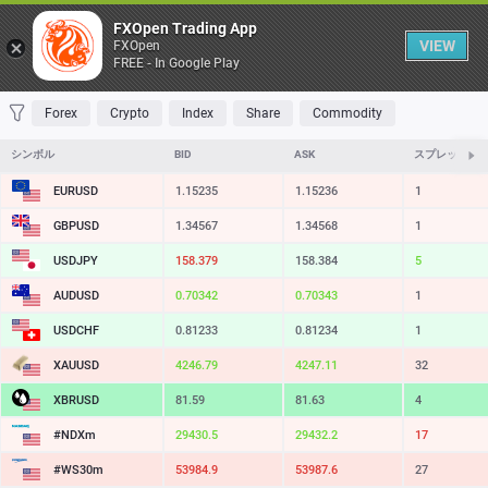
Table
FXOpen Trading App
VIEW
FXOpen
FREE - In Google Play
FAVORITES
MOST TRADED
TOP RISERS
TOP FALLERS
MOST VOLAT
Forex
Crypto
Index
Share
Commodity
シンボル
BID
ASK
スプレッド
EURUSD
1.15235
1.15236
1
GBPUSD
1.34567
1.34568
1
USDJPY
158.379
158.384
5
AUDUSD
0.70342
0.70343
1
USDCHF
0.81233
0.81234
1
XAUUSD
4246.79
4247.11
32
XBRUSD
81.59
81.63
4
#NDXm
29430.5
29432.2
17
#WS30m
53984.9
53987.6
27