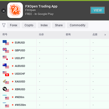
桌子
FXOpen Trading App
VIEW
FXOpen
FREE - In Google Play
收藏 夹
交易量最大
最大涨幅
最大跌幅
最易挥发
Forex
Crypto
Index
Share
Commodity
符号
出价
咨询
点差
EURUSD
-
-
-
GBPUSD
-
-
-
USDJPY
-
-
-
AUDUSD
-
-
-
USDCHF
-
-
-
XAUUSD
-
-
-
XBRUSD
-
-
-
#NDXm
-
-
-
#WS30m
-
-
-