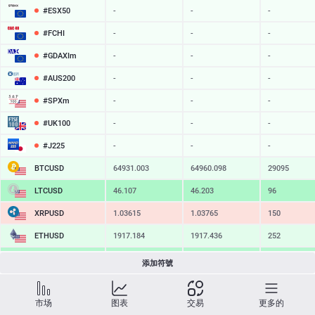
#ESX50
-
-
-
#FCHI
-
-
-
#GDAXIm
-
-
-
#AUS200
-
-
-
#SPXm
-
-
-
#UK100
-
-
-
#J225
-
-
-
BTCUSD
64931.003
64960.098
29095
LTCUSD
46.107
46.203
96
XRPUSD
1.03615
1.03765
150
ETHUSD
1917.184
1917.436
252
BCHUSD
216.589
216.921
332
添加符號
SOLUSD
76.36
76.47
11
市场
图表
交易
更多的
TSLA
-
-
-