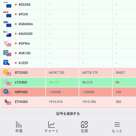
#ESX50
-
-
-
#FCHI
-
-
-
#GDAXIm
-
-
-
#AUS200
-
-
-
#SPXm
-
-
-
#UK100
-
-
-
#J225
-
-
-
BTCUSD
64747.752
64778.179
30427
LTCUSD
46.117
46.213
96
XRPUSD
1.03245
1.03405
160
ETHUSD
1913.014
1913.396
382
BCHUSD
215.289
215.621
332
記号を追加する
SOLUSD
76.22
76.34
12
市場
チャート
交易
もっと
TSLA
-
-
-