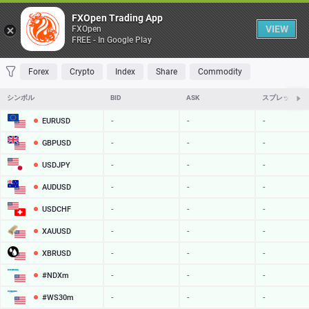
Table
FXOpen Trading App
VIEW
FXOpen
FREE - In Google Play
FAVORITES
MOST TRADED
TOP RISERS
TOP FALLERS
MOST VOLAT
Forex
Crypto
Index
Share
Commodity
シンボル
BID
ASK
スプレッド
EURUSD
-
-
-
GBPUSD
-
-
-
USDJPY
-
-
-
AUDUSD
-
-
-
USDCHF
-
-
-
XAUUSD
-
-
-
XBRUSD
-
-
-
#NDXm
-
-
-
#WS30m
-
-
-