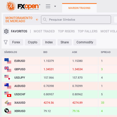
MARGIN TRADING
MONITORAMENTO
DE MERCADO
Plataformas de negociação
FAVORITOS
MOST TRADED
TOP RISERS
TOP FALLERS
MOST VOLA
Minha FXOpen
Forex
Crypto
Index
Share
Commodity
Heatmap
SÍMBOLOS
BID
ASK
SPREAD
EURUSD
1.15379
1.15380
1
Manual
GBPUSD
1.34531
1.34534
3
USDJPY
157.866
157.870
4
AUDUSD
0.70398
0.70399
1
USDCHF
0.80957
0.80962
5
XAUUSD
4274.56
4274.89
33
XBRUSD
79.12
79.16
4