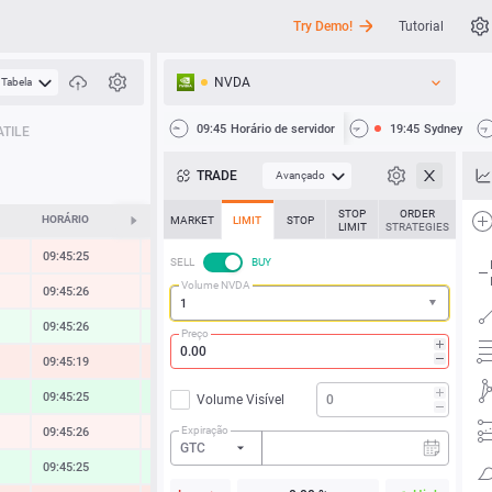
Try Demo!
Tutorial
NVDA
Tabela
API
09:45
Horário de servidor
19:45
Sydney
TILE
Notícias
TRADE
Avançado
Suporte
STOP
ORDER
HORÁRIO
ALTERAR
MARKET
LIMIT
STOP
LIMIT
STRATEGIES
09:45:25
-0.16 %
SELL
BUY
Volume NVDA
09:45:26
-0.12 %
09:45:26
0.16 %
Preço
09:45:19
-0.25 %
09:45:25
0.35 %
Volume Visível
Expiração
09:45:26
-0.08 %
GTC
09:45:25
0.28 %