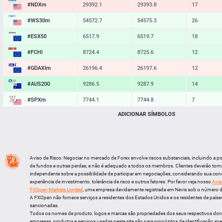
#NDXm
29392.1
29393.8
17
#WS30m
54572.7
54575.3
26
#ESX50
6517.9
6519.7
18
#FCHI
8724.4
8725.6
12
#GDAXIm
26196.4
26197.6
12
#AUS200
9286.5
9287.9
14
#SPXm
7744.1
7744.8
7
ADICIONAR SÍMBOLOS
#UK100
10927.0
10927.8
8
#J225
65532
65546
14
BTCUSD
64576.111
64604.911
28800
Aviso de Risco: Negociar no mercado de Forex envolve riscos substanciais, incluindo a p
LTCUSD
44.877
44.963
86
de fundos e outras perdas, e não é adequado a todos os membros. Clientes deverão tom
independente sobre a possibilidade de participar em negociações, considerando sua cond
XRPUSD
1.04185
1.04325
140
experiência de investimento, tolerância de risco e outros fatores. Por favor veja nosso
Avis
FXOpen Markets Limited
, uma empresa devidamente registrada em Nevis sob o número 
ETHUSD
1904.204
1904.816
612
A FXOpen não fornece serviços a residentes dos Estados Unidos e os residentes de países
sancionadas.
Todos os nomes de produto, logos e marcas são propriedades dos seus respectivos do
empresas, produtos e serviços usadas neste site são para propósitos de identificação ape