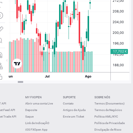
MY FXOPEN
SUPORTE
SOBRE NÓS
 API
Abrir uma conta Live
Contato
Termos (Documentos)
t Feed API
Deposite
Artigos de Ajuda
Termos de Negócios
t Trade API
Saque
Envie um Ticket
Política AML/KYC
Link de IndicaçÂO
Política de Privacidade
iOS FXOpen App
Divulgação de Risco