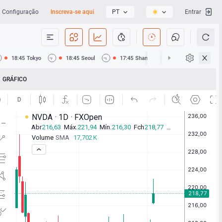
Configuração
Inscreva-se aqui
PT
Entrar
18:45
Tokyo
18:45
Seoul
17:45
Shanghai
17:45
Hong Ko
GRÁFICO