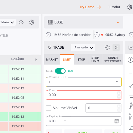
Try Demo!
Tutorial
EOSE
Tabela
API
19:52
Horário de servidor
05:52
Sydney
TILE
Notícias
TRADE
Avançado
Suporte
STOP
ORDER
HORÁRIO
ALTERAR
MARKET
LIMIT
STOP
LIMIT
STRATEGIES
19:52:12
0.36 %
SELL
BUY
Volume EOSE
19:52:11
0.33 %
19:52:12
-0.58 %
Preço
19:52:05
0.56 %
19:52:13
-0.63 %
Volume Visível
Expiração
19:52:13
2.26 %
GTC
19:52:11
-1.75 %