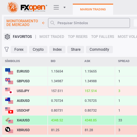
MARGIN TRADING
MONITORAMENTO
DE MERCADO
Plataformas de negociação
FAVORITOS
MOST TRADED
TOP RISERS
TOP FALLERS
MOST VOLA
Minha FXOpen
Forex
Crypto
Index
Share
Commodity
Heatmap
SÍMBOLOS
BID
ASK
SPREAD
EURUSD
1.15654
1.15655
1
Manual
GBPUSD
1.34987
1.34988
1
USDJPY
157.511
157.514
3
AUDUSD
0.70724
0.70725
1
USDCHF
0.80731
0.80732
1
XAUUSD
4348.52
4348.85
33
XBRUSD
81.25
81.28
3