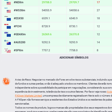
#NDXm
29707.5
29709.2
17
#WS30m
54055.9
54058.6
27
#ESX50
6539.1
6540.9
18
#FCHI
8728.9
8730.1
12
#GDAXIm
26369.6
26370.8
12
#AUS200
9292.5
9293.9
14
#SPXm
7757.2
7758.0
8
ADICIONAR SÍMBOLOS
#UK100
10904.5
10905.4
9
#J225
66233
66248
15
BTCUSD
64911.654
64941.407
29753
Aviso de Risco: Negociar no mercado de Forex envolve riscos substanciais, incluindo a p
LTCUSD
45.277
45.373
96
de fundos e outras perdas, e não é adequado a todos os membros. Clientes deverão tom
independente sobre a possibilidade de participar em negociações, considerando sua cond
XRPUSD
1.02295
1.02455
160
experiência de investimento, tolerância de risco e outros fatores. Por favor veja nosso
Avis
FXOpen Markets Limited
, uma empresa devidamente registrada em Nevis sob o número 
ETHUSD
1917.444
1918.016
572
A FXOpen não fornece serviços a residentes dos Estados Unidos e os residentes de países
sancionadas.
Todos os nomes de produto, logos e marcas são propriedades dos seus respectivos do
empresas, produtos e serviços usadas neste site são para propósitos de identificação ape