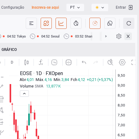
Configuração
Inscreva-se aqui
PT
Entrar
04:52
Tokyo
04:52
Seoul
03:52
Shanghai
03:52
Hong Ko
GRÁFICO