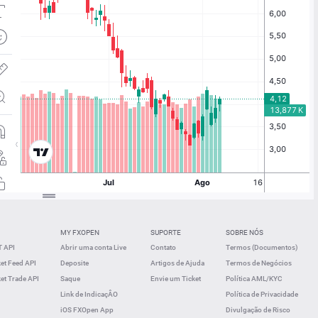
MY FXOPEN
SUPORTE
SOBRE NÓS
 API
Abrir uma conta Live
Contato
Termos (Documentos)
t Feed API
Deposite
Artigos de Ajuda
Termos de Negócios
t Trade API
Saque
Envie um Ticket
Política AML/KYC
Link de IndicaçÂO
Política de Privacidade
iOS FXOpen App
Divulgação de Risco