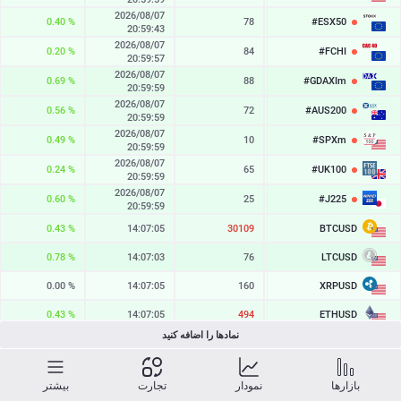
2026/08/07
0.40 %
78
#ESX50
6545.4
20:59:43
2026/08/07
0.20 %
84
#FCHI
8730.2
20:59:57
2026/08/07
0.69 %
88
#GDAXIm
26376.6
20:59:59
2026/08/07
0.56 %
72
#AUS200
9295.8
20:59:59
2026/08/07
0.49 %
10
#SPXm
7761.1
20:59:59
2026/08/07
0.24 %
65
#UK100
10904.7
20:59:59
2026/08/07
0.60 %
25
#J225
66263
20:59:59
BTCUSD
0.43 %
14:07:06
30139
65199.480
LTCUSD
0.78 %
14:07:03
76
46.343
XRPUSD
0.00 %
14:07:05
160
1.03945
ETHUSD
0.43 %
14:07:05
494
1923.897
نمادها را اضافه کنید
BCHUSD
0.58 %
14:07:02
332
217.331
SOLUSD
0.87 %
14:07:06
11
76.66
بازارها
نمودار
تجارت
بیشتر
2026/08/07
2.83 %
55
328.64
TSLA