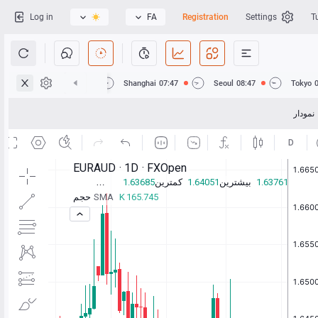
Log in
FA
Registration
Settings
T
Hong Kong
07:47
Shanghai
07:47
Seoul
08:47
Tokyo
نمودار