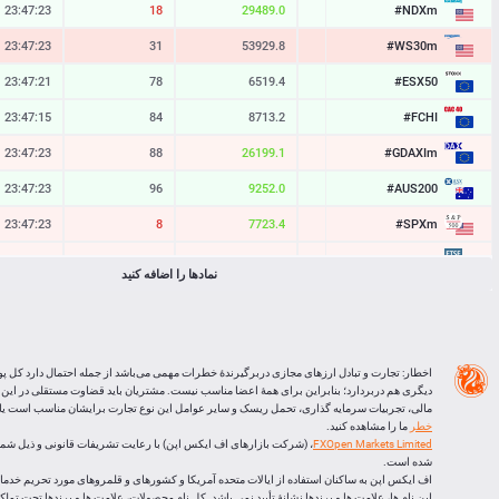
#NDXm
23:47:23
17
29489.7
29488.0
#WS30m
23:47:23
31
53929.8
53926.7
#ESX50
23:47:21
78
6519.4
6511.6
#FCHI
23:47:15
84
8713.2
8704.8
#GDAXIm
23:47:23
88
26199.1
26190.3
#AUS200
23:47:23
96
9252.0
9242.4
#SPXm
23:47:23
8
7723.4
7722.6
#UK100
23:47:21
65
10879.7
10873.2
نمادها را اضافه کنید
#J225
23:47:24
13
65787
65774
BTCUSD
23:47:24
29539
64187.430
64157.891
LTCUSD
23:47:23
96
45.423
45.327
اخطار: تجارت و تبادل ارزهای مجازی دربرگیرندۀ خطرات مهمی می‌باشد از جمله احتمال دارد کل پو
دیگری هم دربردارد؛ بنابراین برای همۀ اعضا مناسب نیست. مشتریان باید قضاوت مستقلی در این
XRPUSD
23:46:56
140
1.03155
1.03015
مالی، تجربیات سرمایه گذاری، تحمل ریسک و سایر عوامل این نوع تجارت برایشان مناسب است یا ا
خطر
ما را مشاهده کنید.
ETHUSD
23:46:55
430
1898.125
1897.695
FXOpen Markets Limited
شده است.
اف ایکس اپن به ساکنان استفاده از ایالات متحده آمریکا و کشورهای و قلمروهای مورد تحریم خدماتی
این نام ها، علامت ها و برندها نشانۀ تأیید نمی باشد. کل نام محصولات، علامت ها و برندها تحت تم