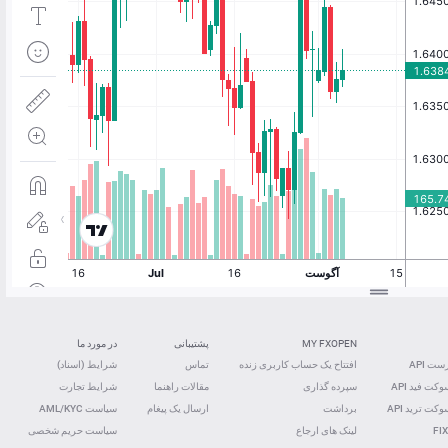
MY FXOPEN
پشتیبانی
در مورد ما
ت API
افتتاح یک حساب کاربری زنده
تماس
شرایط (اسناد)
کت فید ‌API
سپرده گذاری
مقالات راهنما
شرایط تجارت
کت ترید ‌API
برداشت
ارسال یک پیغام
سیاست AML/KYC
FIX
لینک های ارجاع
سیاست حریم شخصی