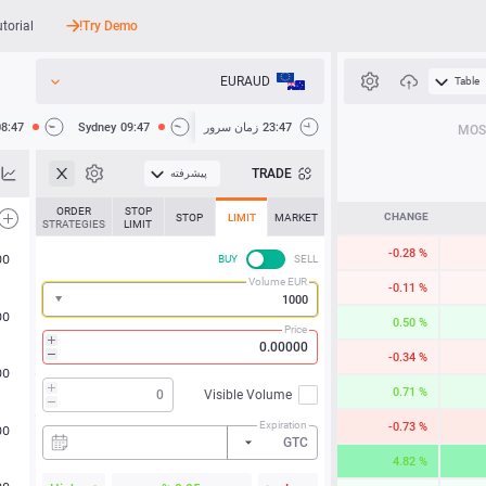
utorial
Try Demo!
EURAUD
Table
API
23:47
زمان سرور
09:47
Sydney
08:47
MOS
اخبار
TRADE
پیشرفته
پشتیبانی
ORDER
STOP
CHANGE
STOP
LIMIT
MARKET
STRATEGIES
LIMIT
-0.28 %
BUY
SELL
Volume EUR
-0.11 %
0.49 %
Price
-0.34 %
0.71 %
Visible Volume
Expiration
-0.73 %
GTC
4.82 %