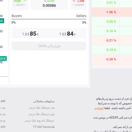
High
0.05 %
Low
0.01 %
1.64051
1.63685
0.00088
-1.06 %
Buyers
Sellers
0.20 %
0%
0%
0.16 %
85
84
1.63
1.63
7
8
-0.21 %
قراردادن Limit
0.19 %
-0.28 %
-0.15 %
0.39 %
-0.66 %
0.24 %
ل فرد از دست برود و زیان‌های
سکوهای معاملاتی
API
 خصوص که با توجه به شرایط
-2.86 %
وب ترمینال تیک تریدر
وب رس
خیر داشته باشند. لطفا
افشائیه
وین ترمینال تیک تریدر
وب‌سو
-0.49 %
، (شرکت بازارهای اف ایکس اپن) با رعايت تشريفات قانونی و ذیل شماره شرکتی 42235 در نویس ثبت
ترمینال اندروید تیک تریدر
وب‌سو
 ارائه نمی‌کند.
TT iOS Terminal
 API
لک صاحبان مربوطه آنها است. تمام