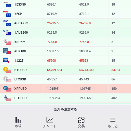
#ESX50
6520.1
6521.9
18
#FCHI
8710.9
8712.1
12
#GDAXIm
26295.6
26296.8
12
#AUS200
9285.5
9286.9
14
#SPXm
7743.0
7743.8
8
#UK100
10887.5
10888.4
9
#J225
65913
65928
15
BTCUSD
64711.884
64743.708
31824
LTCUSD
45.357
45.443
86
XRPUSD
1.01585
1.01745
160
ETHUSD
1909.254
1909.656
402
BCHUSD
214.859
215.211
352
記号を追加する
SOLUSD
73.28
73.38
10
市場
チャート
交易
もっと
TSLA
326.50
327.08
58