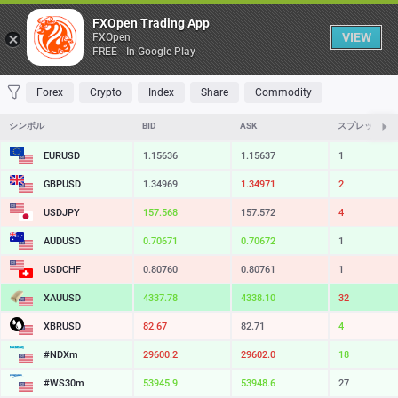
Table
FXOpen Trading App
VIEW
FXOpen
FREE - In Google Play
FAVORITES
MOST TRADED
TOP RISERS
TOP FALLERS
MOST VOLAT
Forex
Crypto
Index
Share
Commodity
シンボル
BID
ASK
スプレッド
EURUSD
1.15636
1.15637
1
GBPUSD
1.34969
1.34972
3
USDJPY
157.567
157.572
5
AUDUSD
0.70671
0.70672
1
USDCHF
0.80760
0.80761
1
XAUUSD
4337.78
4338.10
32
XBRUSD
82.67
82.71
4
#NDXm
29600.5
29602.2
17
#WS30m
53944.9
53947.6
27