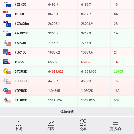
#ESX50
6496.9
6498.7
18
#FCHI
8679.3
8687.7
84
#GDAXIm
26206.1
26208.9
28
#AUS200
9266.5
9267.9
14
#SPXm
7746.7
7747.4
7
#UK100
10887.2
10889.6
24
#J225
65692
65706
14
BTCUSD
64829.028
64855.933
26905
LTCUSD
44.957
45.033
76
XRPUSD
1.04865
1.05025
160
ETHUSD
1911.524
1912.026
502
BCHUSD
214.669
215.001
332
添加符號
SOLUSD
74.07
74.18
11
市场
图表
交易
更多的
TSLA
321.16
321.73
57