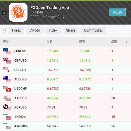
桌子
FXOpen Trading App
VIEW
FXOpen
FREE - In Google Play
收藏 夹
交易量最大
最大涨幅
最大跌幅
最易挥发
Forex
Crypto
Index
Share
Commodity
符号
出价
咨询
点差
EURUSD
1.15486
1.15487
1
GBPUSD
1.34610
1.34613
3
USDJPY
157.719
157.720
1
AUDUSD
0.70471
0.70472
1
USDCHF
0.80737
0.80738
1
XAUUSD
4266.42
4266.80
38
XBRUSD
78.64
78.68
4
#NDXm
29479.7
29481.2
15
#WS30m
54534.7
54537.3
26