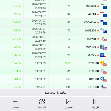
2026/08/07
0.40 %
78
#ESX50
6545.4
20:59:43
2026/08/07
0.20 %
84
#FCHI
8730.2
20:59:57
2026/08/07
0.69 %
88
#GDAXIm
26376.6
20:59:59
2026/08/07
0.56 %
72
#AUS200
9295.8
20:59:59
2026/08/07
0.49 %
10
#SPXm
7761.1
20:59:59
2026/08/07
0.24 %
65
#UK100
10904.7
20:59:59
2026/08/07
0.60 %
25
#J225
66263
20:59:59
BTCUSD
0.40 %
14:33:53
7866
65156.978
LTCUSD
0.74 %
14:33:51
86
46.333
XRPUSD
0.01 %
14:33:52
160
1.03955
ETHUSD
0.42 %
14:16:21
634
1923.817
نمادها را اضافه کنید
BCHUSD
0.59 %
14:33:53
302
217.331
SOLUSD
1.03 %
14:33:53
12
76.79
بازارها
نمودار
تجارت
بیشتر
2026/08/07
2.83 %
55
328.64
TSLA