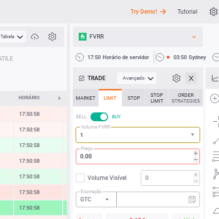
Try Demo!
Tutorial
FVRR
Tabela
API
17:50
Horário de servidor
03:50
Sydney
TILE
Notícias
TRADE
Avançado
Suporte
STOP
ORDER
HORÁRIO
ALTERAR
MARKET
LIMIT
STOP
LIMIT
STRATEGIES
17:50:58
-0.32 %
SELL
BUY
Volume FVRR
17:50:58
-0.11 %
17:50:58
0.52 %
Preço
17:50:58
-0.36 %
17:50:58
0.75 %
Volume Visível
Expiração
17:50:58
-0.83 %
GTC
17:50:58
3.38 %