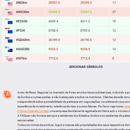
#NDXm
29397.5
29399.2
17
#WS30m
53944.9
53947.6
27
#ESX50
6509.4
6511.2
18
#FCHI
8708.4
8709.6
12
#GDAXIm
26189.4
26190.6
12
#AUS200
9253.5
9254.9
14
#SPXm
7712.6
7713.4
8
ADICIONAR SÍMBOLOS
#UK100
10864.0
10864.9
9
#J225
65747
65762
15
BTCUSD
64520.513
64551.288
30775
Aviso de Risco: Negociar no mercado de Forex envolve riscos substanciais, incluindo a p
LTCUSD
45.567
45.663
96
de fundos e outras perdas, e não é adequado a todos os membros. Clientes deverão tom
independente sobre a possibilidade de participar em negociações, considerando sua cond
XRPUSD
1.03945
1.04105
160
experiência de investimento, tolerância de risco e outros fatores. Por favor veja nosso
Avis
FXOpen Markets Limited
, uma empresa devidamente registrada em Nevis sob o número 
ETHUSD
1909.394
1910.006
612
A FXOpen não fornece serviços a residentes dos Estados Unidos e os residentes de países
sancionadas.
Todos os nomes de produto, logos e marcas são propriedades dos seus respectivos do
empresas, produtos e serviços usadas neste site são para propósitos de identificação ape