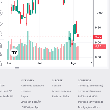
MY FXOPEN
SUPORTE
SOBRE NÓS
 API
Abrir uma conta Live
Contato
Termos (Documentos)
t Feed API
Deposite
Artigos de Ajuda
Termos de Negócios
t Trade API
Saque
Envie um Ticket
Política AML/KYC
Link de IndicaçÂO
Política de Privacidade
iOS FXOpen App
Divulgação de Risco