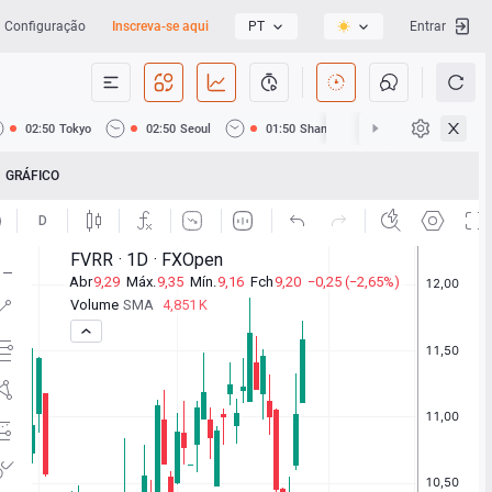
Configuração
Inscreva-se aqui
PT
Entrar
02:50
Tokyo
02:50
Seoul
01:50
Shanghai
01:50
Hong Ko
GRÁFICO