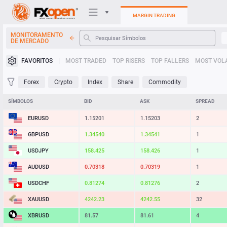
MARGIN TRADING
MONITORAMENTO
DE MERCADO
Plataformas de negociação
FAVORITOS
MOST TRADED
TOP RISERS
TOP FALLERS
MOST VOLA
Minha FXOpen
Forex
Crypto
Index
Share
Commodity
Heatmap
SÍMBOLOS
BID
ASK
SPREAD
EURUSD
1.15201
1.15203
2
Manual
GBPUSD
1.34540
1.34541
1
USDJPY
158.425
158.426
1
AUDUSD
0.70318
0.70319
1
USDCHF
0.81274
0.81276
2
XAUUSD
4242.23
4242.55
32
XBRUSD
81.57
81.61
4