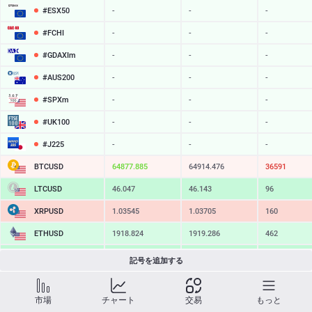
#ESX50
-
-
-
#FCHI
-
-
-
#GDAXIm
-
-
-
#AUS200
-
-
-
#SPXm
-
-
-
#UK100
-
-
-
#J225
-
-
-
BTCUSD
64877.885
64914.476
36591
LTCUSD
46.047
46.143
96
XRPUSD
1.03545
1.03705
160
ETHUSD
1918.824
1919.286
462
BCHUSD
216.459
216.791
332
記号を追加する
SOLUSD
76.38
76.48
10
市場
チャート
交易
もっと
TSLA
-
-
-