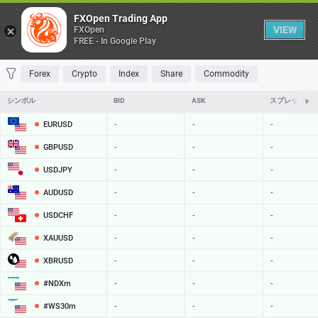
Table
FXOpen Trading App
VIEW
FXOpen
FREE - In Google Play
FAVORITES
MOST TRADED
TOP RISERS
TOP FALLERS
MOST VOLAT
Forex
Crypto
Index
Share
Commodity
シンボル
BID
ASK
スプレッド
EURUSD
-
-
-
GBPUSD
-
-
-
USDJPY
-
-
-
AUDUSD
-
-
-
USDCHF
-
-
-
XAUUSD
-
-
-
XBRUSD
-
-
-
#NDXm
-
-
-
#WS30m
-
-
-