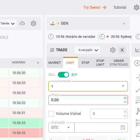
Try Demo!
Tutorial
GEN
Tabela
API
10:56
Horário de servidor
20:56
Sydney
TILE
Notícias
TRADE
Avançado
Suporte
STOP
ORDER
HORÁRIO
ALTERAR
MARKET
LIMIT
STOP
LIMIT
STRATEGIES
10:56:33
0.04 %
SELL
BUY
Volume NLOK
10:56:33
-0.12 %
10:56:33
-0.07 %
Preço
10:56:33
0.05 %
10:56:33
-0.27 %
Volume Visível
Expiração
10:56:33
1.53 %
GTC
10:56:33
-1.79 %