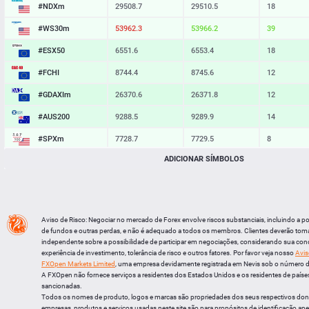
#NDXm
29508.7
29510.5
18
#WS30m
53962.3
53966.2
39
#ESX50
6551.6
6553.4
18
#FCHI
8744.4
8745.6
12
#GDAXIm
26370.6
26371.8
12
#AUS200
9288.5
9289.9
14
#SPXm
7728.7
7729.5
8
ADICIONAR SÍMBOLOS
#UK100
10958.0
10958.9
9
#J225
65751
65760
9
BTCUSD
64825.508
64858.253
32745
Aviso de Risco: Negociar no mercado de Forex envolve riscos substanciais, incluindo a p
LTCUSD
45.617
45.703
86
de fundos e outras perdas, e não é adequado a todos os membros. Clientes deverão tom
independente sobre a possibilidade de participar em negociações, considerando sua cond
XRPUSD
1.03315
1.03475
160
experiência de investimento, tolerância de risco e outros fatores. Por favor veja nosso
Avis
FXOpen Markets Limited
, uma empresa devidamente registrada em Nevis sob o número 
ETHUSD
1911.604
1912.196
592
A FXOpen não fornece serviços a residentes dos Estados Unidos e os residentes de países
sancionadas.
Todos os nomes de produto, logos e marcas são propriedades dos seus respectivos do
empresas, produtos e serviços usadas neste site são para propósitos de identificação ape