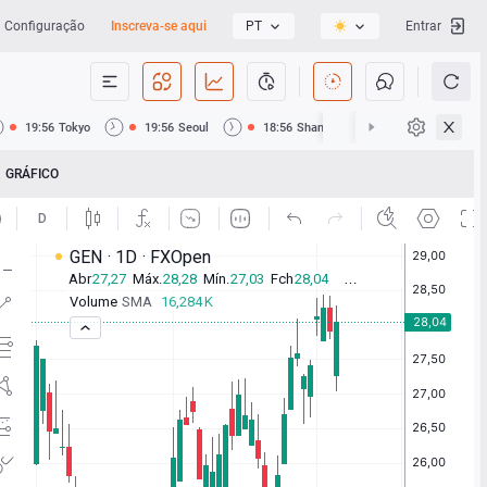
Configuração
Inscreva-se aqui
PT
Entrar
19:56
Tokyo
19:56
Seoul
18:56
Shanghai
18:56
Hong Ko
GRÁFICO