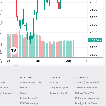
MY FXOPEN
SUPORTE
SOBRE NÓS
 API
Abrir uma conta Live
Contato
Termos (Documentos)
t Feed API
Deposite
Artigos de Ajuda
Termos de Negócios
t Trade API
Saque
Envie um Ticket
Política AML/KYC
Link de IndicaçÂO
Política de Privacidade
iOS FXOpen App
Divulgação de Risco