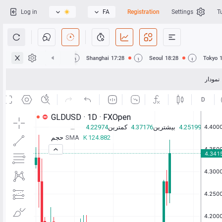
Log in
FA
Registration
Settings
T
Hong Kong
17:28
Shanghai
17:28
Seoul
18:28
Tokyo
نمودار