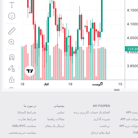
MY FXOPEN
پشتیبانی
در مورد ما
ت API
افتتاح یک حساب کاربری زنده
تماس
شرایط (اسناد)
کت فید ‌API
سپرده گذاری
مقالات راهنما
شرایط تجارت
کت ترید ‌API
برداشت
ارسال یک پیغام
سیاست AML/KYC
FIX
لینک های ارجاع
سیاست حریم شخصی