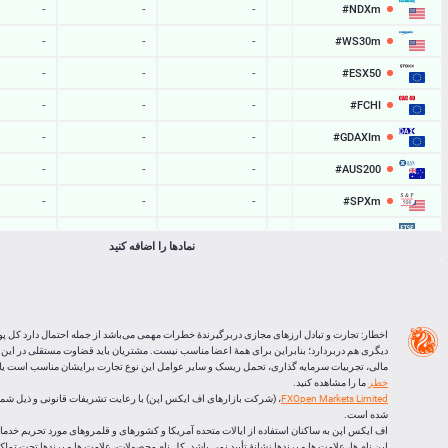
#NDXm
-
-
-
-
#WS30m
-
-
-
-
#ESX50
-
-
-
-
#FCHI
-
-
-
-
#GDAXIm
-
-
-
-
#AUS200
-
-
-
-
#SPXm
-
-
-
-
#UK100
-
-
-
-
نمادها را اضافه کنید
#J225
-
-
-
-
BTCUSD
09:29:27
30927
64776.239
64745.312
LTCUSD
09:29:25
86
46.183
46.097
اخطار: تجارت و تبادل ارزهای مجازی دربرگیرندۀ خطرات مهمی می‌باشد از جمله احتمال دارد کل پو
دیگری هم دربردارد؛ بنابراین برای همۀ اعضا مناسب نیست. مشتریان باید قضاوت مستقلی در این
XRPUSD
09:29:00
160
1.03275
1.03115
مالی، تجربیات سرمایه گذاری، تحمل ریسک و سایر عوامل این نوع تجارت برایشان مناسب است یا ا
خطر
ما را مشاهده کنید.
ETHUSD
09:29:00
362
1913.316
1912.954
FXOpen Markets Limited
شده است.
اف ایکس اپن به ساکنان استفاده از ایالات متحده آمریکا و کشورهای و قلمروهای مورد تحریم خدماتی
این نام ها، علامت ها و برندها نشانۀ تأیید نمی باشد. کل نام محصولات، علامت ها و برندها تحت تم