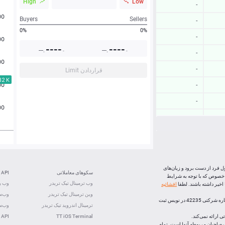
High
Low
-
Buyers
Sellers
-
0%
0%
-
----
----
---.
---.
-
-
-
-
قراردادن Limit
-
-
-
-
-0.22 %
0.41 %
ل فرد از دست برود و زیان‌های
سکوهای معاملاتی
API
 خصوص که با توجه به شرایط
-0.65 %
وب ترمینال تیک تریدر
وب رس
خیر داشته باشند. لطفا
افشائیه
وین ترمینال تیک تریدر
وب‌سو
-0.11 %
، (شرکت بازارهای اف ایکس اپن) با رعايت تشريفات قانونی و ذیل شماره شرکتی 42235 در نویس ثبت
ترمینال اندروید تیک تریدر
وب‌سو
 ارائه نمی‌کند.
TT iOS Terminal
 API
لک صاحبان مربوطه آنها است. تمام