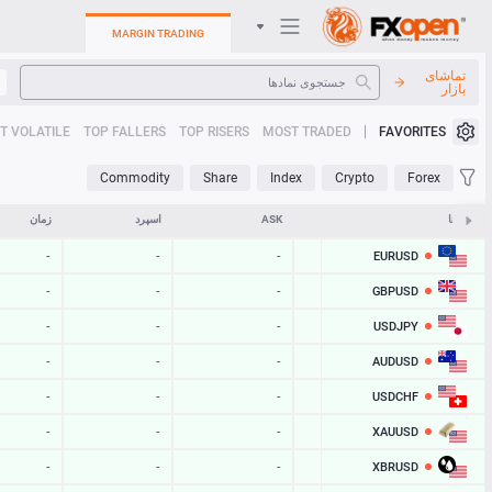
MARGIN TRADING
تماشای
بازار
سیستم عامل های تجارت
T VOLATILE
TOP FALLERS
TOP RISERS
MOST TRADED
FAVORITES
کابینت من
Commodity
Share
Index
Crypto
Forex
Heatmap
نمادها
BID
ASK
اسپرد
زمان
EURUSD
-
-
-
-
راهنما
GBPUSD
-
-
-
-
USDJPY
-
-
-
-
AUDUSD
-
-
-
-
USDCHF
-
-
-
-
XAUUSD
-
-
-
-
XBRUSD
-
-
-
-