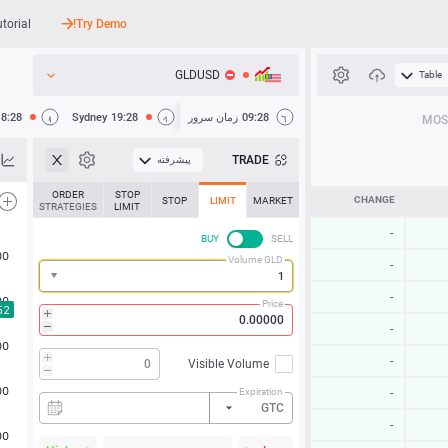
utorial
Try Demo!
GLDUSD
Table
API
09:28
زمان سرور
19:28
Sydney
18:28
MOS
اخبار
TRADE
پیشرفته
پشتیبانی
ORDER
STOP
CHANGE
STOP
LIMIT
MARKET
STRATEGIES
LIMIT
-
BUY
SELL
Volume GLD
-
-
Price
-
-
Visible Volume
Expiration
-
GTC
-