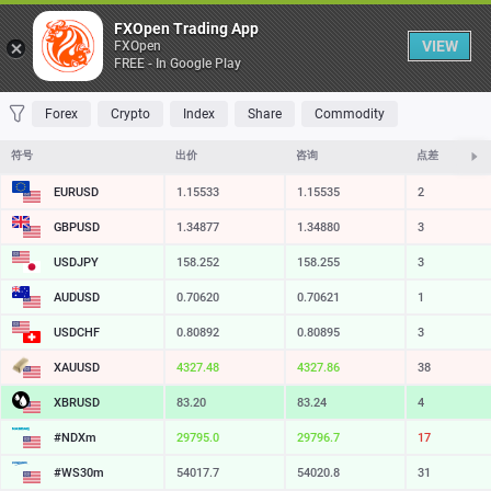
桌子
FXOpen Trading App
VIEW
FXOpen
FREE - In Google Play
收藏 夹
交易量最大
最大涨幅
最大跌幅
最易挥发
Forex
Crypto
Index
Share
Commodity
符号
出价
咨询
点差
EURUSD
1.15533
1.15535
2
GBPUSD
1.34877
1.34880
3
USDJPY
158.252
158.255
3
AUDUSD
0.70620
0.70621
1
USDCHF
0.80892
0.80895
3
XAUUSD
4327.54
4327.92
38
XBRUSD
83.20
83.24
4
#NDXm
29794.7
29796.5
18
#WS30m
54017.7
54020.8
31