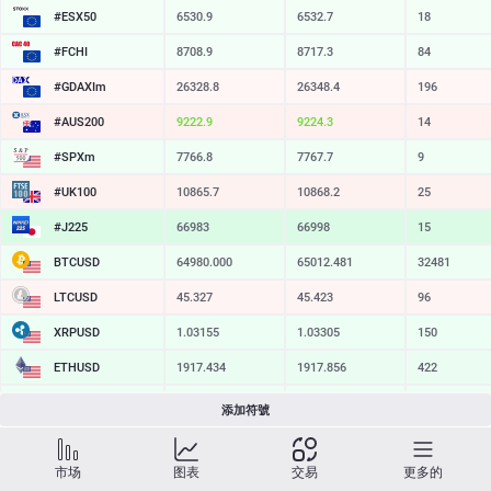
#ESX50
6530.9
6532.7
18
#FCHI
8708.9
8717.3
84
#GDAXIm
26328.8
26348.4
196
#AUS200
9222.9
9224.3
14
#SPXm
7766.8
7767.7
9
#UK100
10865.7
10868.2
25
#J225
66978
66993
15
BTCUSD
64980.000
65012.481
32481
LTCUSD
45.327
45.423
96
XRPUSD
1.03155
1.03305
150
ETHUSD
1917.434
1917.856
422
BCHUSD
214.999
215.361
362
添加符號
SOLUSD
76.53
76.65
12
市场
图表
交易
更多的
TSLA
328.09
328.64
55