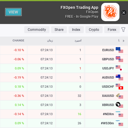
Table
FXOpen Trading App
VIEW
FXOpen
FREE - In Google Play
OLATILE
TOP FALLERS
TOP RISERS
MOST TRADED
FAVORITES
Commodity
Share
Index
Crypto
Forex
نمادها
ASK
اسپرد
زمان
CHANGE
EURUSD
-0.10 %
07:24:13
1
1.15448
GBPUSD
-0.06 %
07:24:13
1
1.34618
USDJPY
0.09 %
07:24:13
1
157.759
AUDUSD
-0.19 %
07:24:12
1
0.70442
USDCHF
0.18 %
07:24:13
0
0.80818
XAUUSD
-0.36 %
07:24:13
32
4262.72
XBRUSD
0.14 %
07:24:13
3
79.04
#NDXm
-0.14 %
07:24:13
15
29444.2
#WS30m
0.09 %
07:24:12
26
54554.3