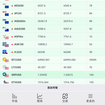
#ESX50
6537.6
6545.4
78
#FCHI
8721.3
8729.7
84
#GDAXIm
26367.8
26376.6
88
#AUS200
9288.6
9297.8
92
#SPXm
7760.6
7761.6
10
#UK100
10898.2
10904.7
65
#J225
66238
66268
30
BTCUSD
64965.001
64994.050
29049
LTCUSD
45.507
45.583
76
XRPUSD
1.03455
1.03615
160
ETHUSD
1916.564
1916.756
192
添加符號
BCHUSD
215.929
216.291
362
SOLUSD
74.72
74.82
10
市场
图表
交易
更多的
TSLA
328.47
329.18
71