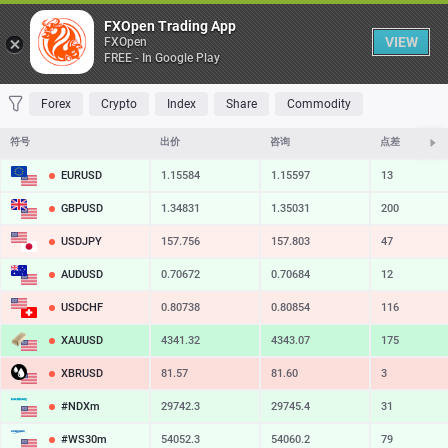
桌子
FXOpen Trading App
VIEW
FXOpen
FREE - In Google Play
收藏 夹
交易量最大
最大涨幅
最大跌幅
最易挥发
Forex
Crypto
Index
Share
Commodity
符号
出价
咨询
点差
EURUSD
1.15584
1.15597
13
GBPUSD
1.34831
1.35031
200
USDJPY
157.756
157.803
47
AUDUSD
0.70672
0.70684
12
USDCHF
0.80738
0.80854
116
XAUUSD
4341.32
4343.07
175
XBRUSD
81.57
81.60
3
#NDXm
29742.3
29745.4
31
#WS30m
54052.3
54060.2
79